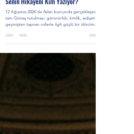
12 Ağustos 2026 Güneş Tutulması:
Senin Hikâyeni Kim Yazıyor?
12 Ağustos 2026’da Aslan burcunda gerçekleşecek
tam Güneş tutulması; görünürlük, kimlik, aidiyet ve
geçmişten taşınan rollerle ilgili güçlü bir dönüm
noktasına işaret ediyor. Bu yazıda tutulmanın
astrolojik dinamiklerini, 2008’den bugüne uzanan
temalarını ve yükselen burçlara göre etkilerini
inceliyor; artık sana ait olmayan bir hikâyeyi
sürdürmek yerine kendi ışığını daha sahici bir
yerden nasıl ortaya koyabileceğini ele alıyoruz.