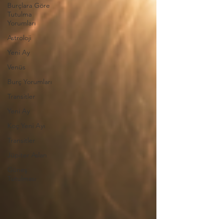
Burçlara Göre
Tutulma
Yorumları
Astroloji
Yeni Ay
Venüs
Burç Yorumları
Transitler
Yeni Ay
Koç Yeni Ayı
Transitler
Jüpiter Aslan
Güneş
Tutulması