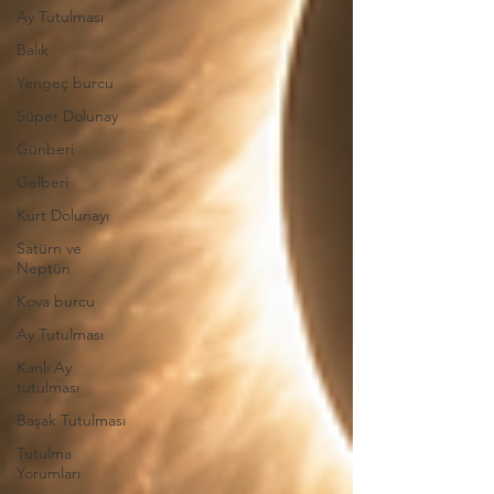
Ay Tutulması
Balık
Yengeç burcu
Süper Dolunay
Günberi
Gelberi
Kurt Dolunayı
Satürn ve
Neptün
Kova burcu
Ay Tutulması
Kanlı Ay
tutulması
Başak Tutulması
Tutulma
Yorumları