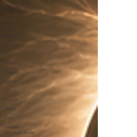
Aslan Burcu
Yeniay
Boğa
Akrep
Satürn
Koç
İkizler
Yengeç
Jüpiter
Yay
Uranüs
Oğlak
kova
Tarihsel
Astrolojik Analiz