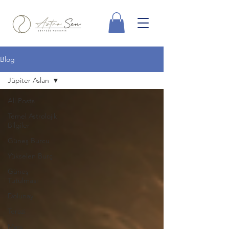
Blog
Jüpiter Aslan
All Posts
Temel Astrolojik
Bilgiler
Güneş Burcu
Yükselen Burç
Güneş
Tutulması
Dolunay
Terazi
Mars