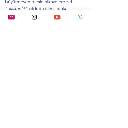
büyütmeyen o eski hikayelere sırf 
"
alışkanlık
" olduğu için sadakat 
göstermek zorunda değilsin.
Bu dolunay, insanın kendine söylediği 
yalanların son kullanma tarihidir. Evet, 
hakikat can yakıcı olabilir; ancak sahte 
bir nezaketin ya da ruhunu daraltan bir 
konforun içinde yavaş yavaş 
çürümekten çok daha şifalıdır. 
Önümüzdeki günlerde karşına çıkacak 
o yol ayrımında, korkularının değil; 
ruhunun o temiz, vahşi ve dürüst 
vizyonunun sesini dinle.
Işıkla ve hakikatle kalın...
Editoryal & Teknik Kaynakça: