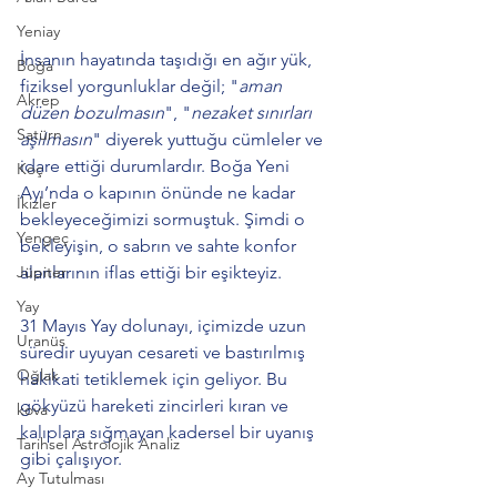
Yeniay
İnsanın hayatında taşıdığı en ağır yük, 
Boğa
fiziksel yorgunluklar değil; "
aman 
Akrep
düzen bozulmasın
", "
nezaket sınırları 
Satürn
aşılmasın
" diyerek yuttuğu cümleler ve 
idare ettiği durumlardır. Boğa Yeni 
Koç
Ayı’nda o kapının önünde ne kadar 
İkizler
bekleyeceğimizi sormuştuk. Şimdi o 
Yengeç
bekleyişin, o sabrın ve sahte konfor 
Jüpiter
alanlarının iflas ettiği bir eşikteyiz.
Yay
31 Mayıs Yay dolunayı, içimizde uzun 
Uranüs
süredir uyuyan cesareti ve bastırılmış 
Oğlak
hakikati tetiklemek için geliyor. Bu 
gökyüzü hareketi zincirleri kıran ve 
kova
kalıplara sığmayan kadersel bir uyanış 
Tarihsel Astrolojik Analiz
gibi çalışıyor.
Ay Tutulması