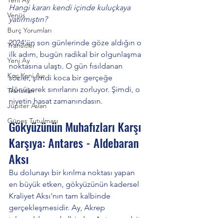
Hangi kararı kendi içinde kuluçkaya 
Venüs
yatırmıştın? 
Burç Yorumları
2024'ün son günlerinde göze aldığın o 
Transitler
ilk adım, bugün radikal bir olgunlaşma 
Yeni Ay
noktasına ulaştı. O gün fısıldanan 
Koç Yeni Ayı
sözler, şimdi koca bir gerçeğe 
dönüşerek sınırlarını zorluyor. Şimdi, o 
Transitler
niyetin hasat zamanındasın.
Jüpiter Aslan
Güneş Tutulması
Gökyüzünün Muhafızları Karşı 
Karşıya: Antares - Aldebaran 
Aksı
Bu dolunayı bir kırılma noktası yapan 
en büyük etken, gökyüzünün kadersel 
Kraliyet Aksı'nın tam kalbinde 
gerçekleşmesidir. Ay, Akrep 