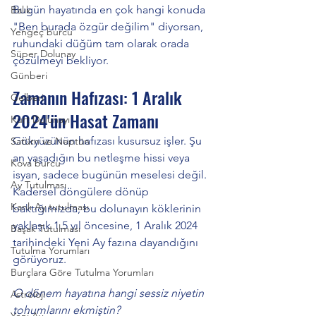
Bugün hayatında en çok hangi konuda 
Balık
"Ben burada özgür değilim" diyorsan, 
Yengeç burcu
ruhundaki düğüm tam olarak orada 
Süper Dolunay
çözülmeyi bekliyor.
Günberi
Zamanın Hafızası: 1 Aralık 
Gelberi
2024'ün Hasat Zamanı
Kurt Dolunayı
Gökyüzünün hafızası kusursuz işler. Şu 
Satürn ve Neptün
an yaşadığın bu netleşme hissi veya 
Kova burcu
isyan, sadece bugünün meselesi değil. 
Ay Tutulması
Kadersel döngülere dönüp 
Kanlı Ay tutulması
baktığımızda, bu dolunayın köklerinin 
yaklaşık 1.5 yıl öncesine, 1 Aralık 2024 
Başak Tutulması
tarihindeki Yeni Ay fazına dayandığını 
Tutulma Yorumları
görüyoruz.
Burçlara Göre Tutulma Yorumları
O dönem hayatına hangi sessiz niyetin 
Astroloji
tohumlarını ekmiştin? 
Yeni Ay