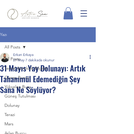
Yazı
All Posts
Erkan Erkaya
All Posts
27 May
7 dakikada okunur
31 Mayıs Yay Dolunayı: Artık
Temel Astrolojik Bilgiler
Tahammül Edemediğin Şey
Güneş Burcu
Sana Ne Söylüyor?
Yükselen Burç
Güneş Tutulması
Dolunay
Terazi
Mars
Aslan Burcu