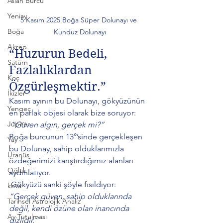
Aslan Burcu
Yeniay
5 Kasım 2025 Boğa Süper Dolunayı ve 
Boğa
Kunduz Dolunayı
Akrep
“Huzurun Bedeli, 
Satürn
Fazlalıklardan 
Koç
Özgürleşmektir.”
İkizler
Kasım ayının bu Dolunayı, gökyüzünün 
Yengeç
en parlak objesi olarak bize soruyor:
Jüpiter
 “Güven algın, gerçek mi?”
Boğa burcunun 13°’sinde gerçekleşen 
Yay
bu Dolunay, sahip olduklarımızla 
Uranüs
özdeğerimizi karıştırdığımız alanları 
Oğlak
aydınlatıyor.
 Gökyüzü sanki şöyle fısıldıyor:
kova
“Gerçek güven, sahip olduklarında 
Tarihsel Astrolojik Analiz
değil, kendi özüne olan inancında 
Ay Tutulması
gizlidir.”