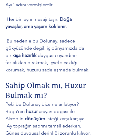
Ayı” adını vermişlerdir.
 Her biri aynı mesajı taşır: 
Doğa 
yavaşlar, ama yaşam köklenir.
 Bu nedenle bu Dolunay, sadece 
gökyüzünde değil, iç dünyamızda da 
bir 
kışa hazırlık
 duygusu uyandırır; 
fazlalıkları bırakmak, içsel sıcaklığı 
korumak, huzuru sadeleşmede bulmak.
Sahip Olmak mı, Huzur 
Bulmak mı?
Peki bu Dolunay bize ne anlatıyor? 
Boğa’nın 
huzur
 arayan doğası ile 
Akrep’in 
dönüşüm
 isteği karşı karşıya.
 Ay toprağın sabrını temsil ederken, 
Güneş duygusal derinliği zorunlu kılıyor.