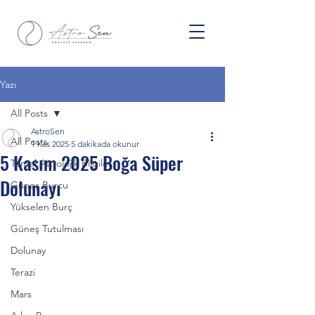
Yazı
All Posts
AstroSen
All Posts
1 Kas 2025
5 dakikada okunur
5 Kasım 2025 Boğa Süper
Temel Astrolojik Bilgiler
Dolunayı
Güneş Burcu
Yükselen Burç
Güneş Tutulması
Dolunay
Terazi
Mars