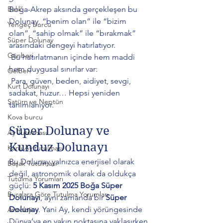
Boğa-Akrep aksında gerçekleşen bu 
Balık
Dolunay, “benim olan” ile “bizim 
Yengeç burcu
olan”, “sahip olmak” ile “bırakmak” 
Süper Dolunay
arasındaki dengeyi hatırlatıyor.
Günberi
 Bu hatırlatmanın içinde hem maddi 
hem duygusal sınırlar var:
Gelberi
 Para, güven, beden, aidiyet, sevgi, 
Kurt Dolunayı
sadakat, huzur… Hepsi yeniden 
Satürn ve Neptün
tanımlanıyor.
Kova burcu
Süper Dolunay ve 
Ay Tutulması
Kunduz Dolunayı
Kanlı Ay tutulması
Bu Dolunay yalnızca enerjisel olarak 
Başak Tutulması
değil, astronomik olarak da oldukça 
Tutulma Yorumları
güçlü: 
5 Kasım 2025 Boğa Süper 
Burçlara Göre Tutulma Yorumları
Dolunayı
, aynı zamanda bir 
Süper 
Dolunay
. Yani Ay, kendi yörüngesinde 
Astroloji
Dünya’ya en yakın noktasına yaklaşırken 