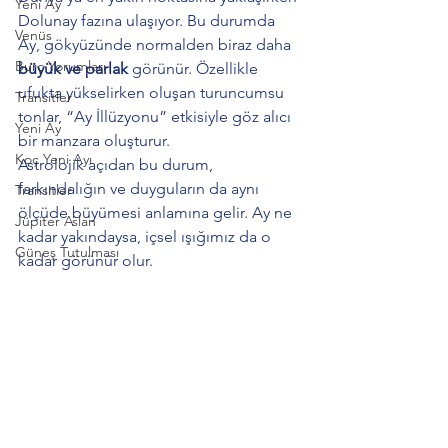
Yeni Ay
Dolunay fazına ulaşıyor. Bu durumda 
Venüs
Ay, gökyüzünde normalden biraz daha 
Burç Yorumları
büyük ve parlak
 görünür. Özellikle 
ufukta yükselirken oluşan turuncumsu 
Transitler
tonlar, “Ay İllüzyonu” etkisiyle göz alıcı 
Yeni Ay
bir manzara oluşturur.
Koç Yeni Ayı
Astrolojik açıdan bu durum, 
farkındalığın ve duyguların da aynı 
Transitler
ölçüde büyümesi anlamına gelir. Ay ne 
Jüpiter Aslan
kadar yakındaysa, içsel ışığımız da o 
Güneş Tutulması
kadar görünür olur.