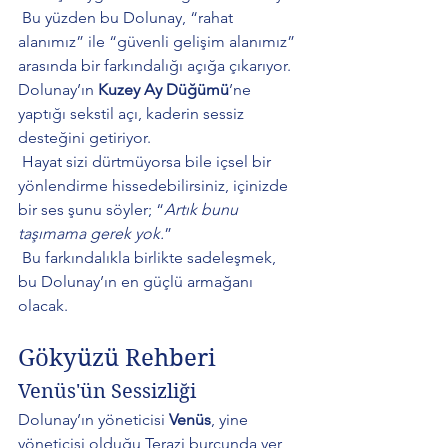
 Bu yüzden bu Dolunay, “rahat 
alanımız” ile “güvenli gelişim alanımız” 
arasında bir farkındalığı açığa çıkarıyor.
Dolunay’ın 
Kuzey Ay Düğümü
’ne 
yaptığı sekstil açı, kaderin sessiz 
desteğini getiriyor.
 Hayat sizi dürtmüyorsa bile içsel bir 
yönlendirme hissedebilirsiniz, içinizde 
bir ses şunu söyler; “
Artık bunu 
taşımama gerek yok.
”
 Bu farkındalıkla birlikte sadeleşmek, 
bu Dolunay’ın en güçlü armağanı 
olacak.
Gökyüzü Rehberi
Venüs'ün Sessizliği
Dolunay’ın yöneticisi 
Venüs
, yine 
yöneticisi olduğu Terazi burcunda yer 