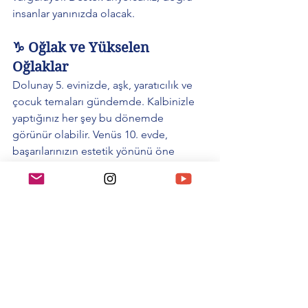
insanlar yanınızda olacak.
♑ Oğlak ve Yükselen 
Oğlaklar
Dolunay 5. evinizde, aşk, yaratıcılık ve 
çocuk temaları gündemde. Kalbinizle 
yaptığınız her şey bu dönemde 
görünür olabilir. Venüs 10. evde, 
başarılarınızın estetik yönünü öne 
çıkarıyor. İş ve özel hayat arasında 
kalmayın; ikisini birleştirmenin yolu 
tutkudan geçiyor.
♒ Kova ve Yükselen Kovalar
Dolunay 4. evinizde, ev, aile ve köklerle 
ilgili farkındalık getiriyor. Köklerinizi 
onurlandırmak ama onlara saplanıp 
kalmamak arasında denge kurmanız 