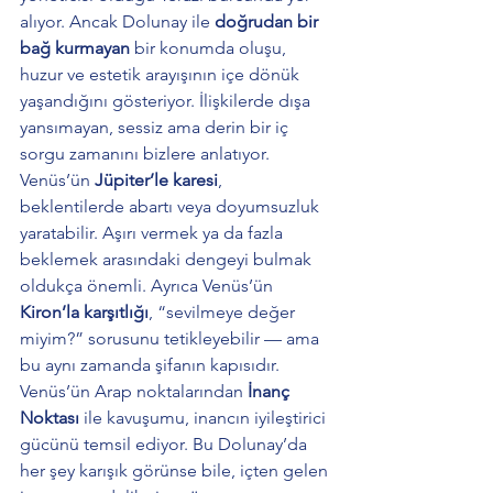
alıyor. 
Ancak Dolunay ile 
doğrudan bir 
bağ kurmayan
 bir konumda oluşu
, 
huzur ve estetik arayışının içe dönük 
yaşandığını gösteriyor. İlişkilerde dışa 
yansımayan, sessiz ama derin bir iç 
sorgu zamanını bizlere anlatıyor.
Venüs’ün 
Jüpiter’le karesi
, 
beklentilerde abartı veya doyumsuzluk 
yaratabilir. Aşırı vermek ya da fazla 
beklemek arasındaki dengeyi bulmak 
oldukça önemli. Ayrıca Venüs’ün 
Kiron’la karşıtlığı
, “sevilmeye değer 
miyim?” sorusunu tetikleyebilir — ama 
bu aynı zamanda şifanın kapısıdır.
Venüs’ün Arap noktalarından 
İnanç 
Noktası
 ile kavuşumu, inancın iyileştirici 
gücünü temsil ediyor. Bu Dolunay’da 
her şey karışık görünse bile, içten gelen 