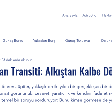
Ana Sayfa
AstroBilgi
Hakkı
Güneş Burcu
Yükselen Burç
Güneş Tutulması
Doluna
z
23 dakikada okunur
Akrep
Satürn
Koç
İkizler
Yengeç
Jüp
lan Transiti: Alkıştan Kalbe D
lojik Analiz
Ay Tutulması
Balık
Yengeç burcu
Süp
tibaren Jüpiter, yaklaşık on iki yılda bir gerçekleşen bir 
ansit görünürlük, cesaret, yaratıcılık ve kendini ifade etme
k temel bir soruyu sorduruyor: Bunu kimse görmese de 
türn ve Neptün
Kova burcu