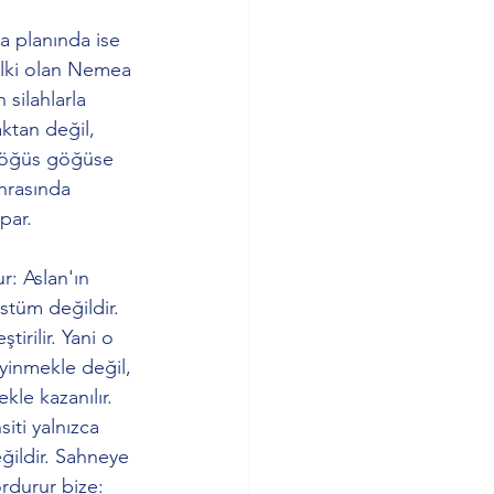
a planında ise 
 ilki olan Nemea 
 silahlarla 
ktan değil, 
 göğüs göğüse 
nrasında 
apar.
: Aslan'ın 
stüm değildir. 
tirilir. Yani o 
iyinmekle değil, 
le kazanılır.
iti yalnızca 
ildir. Sahneye 
durur bize: 