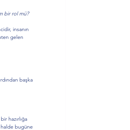
m bir rol mü?
ncidir, insanın 
pten gelen 
ardından başka 
ir hazırlığa 
ı halde bugüne 