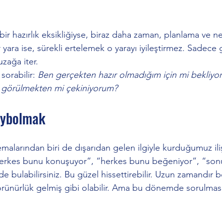
r hazırlık eksikliğiyse, biraz daha zaman, planlama ve net
 yara ise, sürekli ertelemek o yarayı iyileştirmez. Sadece
uzağa iter.
orabilir: 
Ben gerçekten hazır olmadığım için mi bekliyo
 görülmekten mi çekiniyorum?
Kaybolmak
emalarından biri de dışarıdan gelen ilgiyle kurduğumuz iliş
herkes bunu konuşuyor”, “herkes bunu beğeniyor”, “son
de bulabilirsiniz. Bu güzel hissettirebilir. Uzun zamandır 
rünürlük gelmiş gibi olabilir. Ama bu dönemde sorulmas