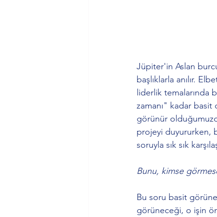
Jüpiter'in Aslan burc
başlıklarla anılır. El
liderlik temalarında
zamanı" kadar basit 
görünür olduğumuzda 
projeyi duyururken, b
soruyla sık sık karşılaş
Bunu, kimse görmes
Bu soru basit görüneb
görüneceği, o işin ön