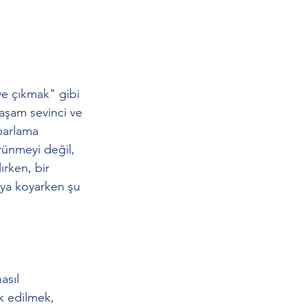
ye çıkmak" gibi 
yaşam sevinci ve 
parlama 
rünmeyi değil, 
rken, bir 
aya koyarken şu 
asıl 
k edilmek, 