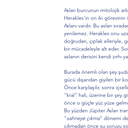
Aslan burcunun mitolojik ark
Herakles'in on iki görevinin
Aslanı vardır. Bu aslan sıradan
yenilemez. Herakles onu uza
doğrudan, çıplak elleriyle,
bir mücadeleyle alt eder. So
aslanın derisini kendi zırhı y
Burada önemli olan şey şudur
gücü dışarıdan giyilen bir ko
Önce karşılaşılır, sonra içselleş
"kral" hali, üzerine bir şey g
önce o güçle yüz yüze gelmek
Bu yüzden Jüpiter Aslan trans
"
sahneye çıkma
" dönemi değ
çıkmadan önce şu soruyu sor