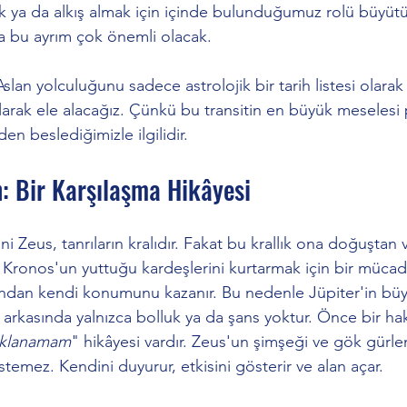
 ya da alkış almak için içinde bulunduğumuz rolü büyütü
ca bu ayrım çok önemli olacak.
slan yolculuğunu sadece astrolojik bir tarih listesi olarak d
olarak ele alacağız. Çünkü bu transitin en büyük meselesi
den beslediğimizle ilgilidir.
n: Bir Karşılaşma Hikâyesi
ni Zeus, tanrıların kralıdır. Fakat bu krallık ona doğuştan v
 Kronos'un yuttuğu kardeşlerini kurtarmak için bir mücad
ndan kendi konumunu kazanır. Bu nedenle Jüpiter'in bü
arkasında yalnızca bolluk ya da şans yoktur. Önce bir hak
saklanamam
" hikâyesi vardır. Zeus'un şimşeği ve gök gürle
stemez. Kendini duyurur, etkisini gösterir ve alan açar.