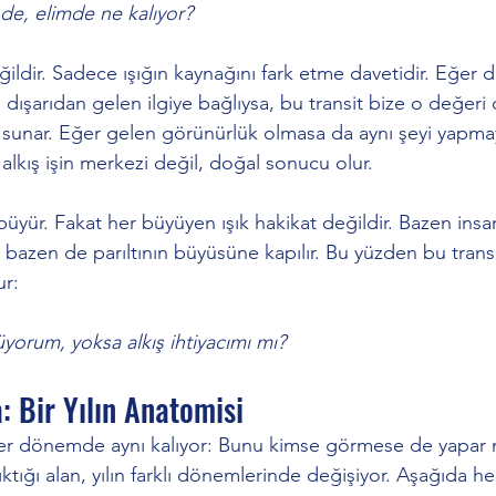
inde, elimde ne kalıyor?
ğildir. Sadece ışığın kaynağını fark etme davetidir. Eğer 
ışarıdan gelen ilgiye bağlıysa, bu transit bize o değeri
atı sunar. Eğer gelen görünürlük olmasa da aynı şeyi yapm
lkış işin merkezi değil, doğal sonucu olur.
 büyür. Fakat her büyüyen ışık hakikat değildir. Bazen ins
r; bazen de parıltının büyüsüne kapılır. Bu yüzden bu trans
ur:
yorum, yoksa alkış ihtiyacımı mı?
a: Bir Yılın Anatomisi
 her dönemde aynı kalıyor: Bunu kimse görmese de yapar
tığı alan, yılın farklı dönemlerinde değişiyor. Aşağıda h