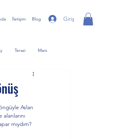
Giriş
nda
İletişim
Blog
y
Terazi
Mars
iter
Yay
Uranüs
önüş
er Dolunay
Günberi
döngüyle Aslan 
 alanlarını 
yapar mıydım?