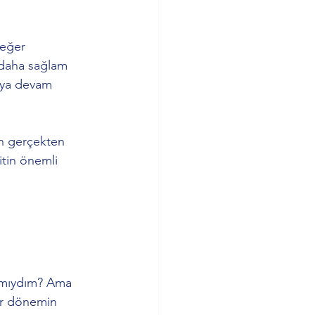
değer 
 daha sağlam 
aya devam 
an gerçekten 
itin önemli 
 mıydım? Ama 
er dönemin 