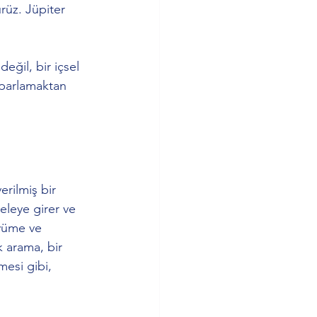
rüz. Jüpiter 
eğil, bir içsel 
 parlamaktan 
erilmiş bir 
eleye girer ve 
yüme ve 
 arama, bir 
mesi gibi, 