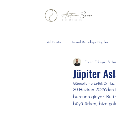
All Posts
Temel Astrolojik Bilgiler
Erkan Erkaya
18 Ha
Aslan Burcu
Yeniay
Boğa
Jüpiter As
Güncelleme tarihi:
27 Haz
Oğlak
kova
Tarihsel Astro
30 Haziran 2026’dan i
burcuna giriyor. Bu tr
büyütürken, bize ço
Gelberi
Kurt Dolunayı
Sa