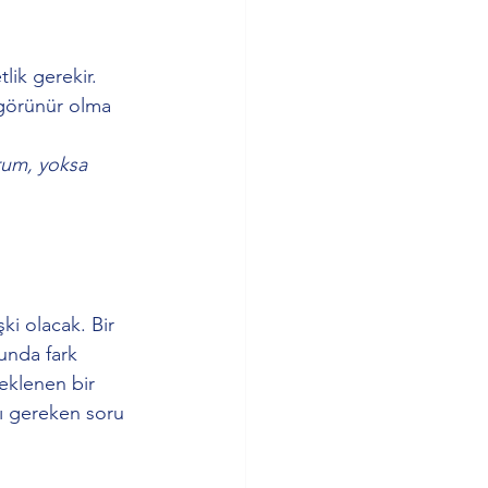
lik gerekir. 
 görünür olma 
rum, yoksa 
ki olacak. Bir 
unda fark 
beklenen bir 
ı gereken soru 