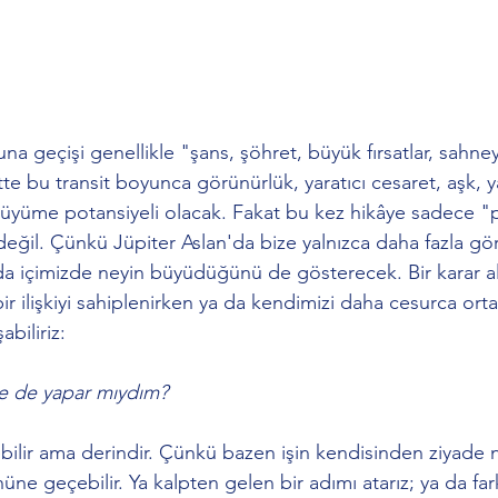
una geçişi genellikle "şans, şöhret, büyük fırsatlar, sahne
bette bu transit boyunca görünürlük, yaratıcı cesaret, aşk, 
 büyüme potansiyeli olacak. Fakat bu kez hikâye sadece "
değil. Çünkü Jüpiter Aslan'da bize yalnızca daha fazla gö
içimizde neyin büyüdüğünü de gösterecek. Bir karar alı
ir ilişkiyi sahiplenirken ya da kendimizi daha cesurca ort
abiliriz: 
e de yapar mıydım?
ilir ama derindir. Çünkü bazen işin kendisinden ziyade n
üne geçebilir. Ya kalpten gelen bir adımı atarız; ya da far