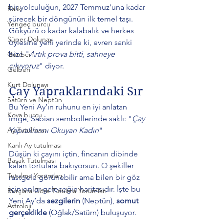
bir yolculuğun, 2027 Temmuz'una kadar 
Balık
sürecek bir döngünün ilk temel taşı. 
Yengeç burcu
Gökyüzü o kadar kalabalık ve herkes 
Süper Dolunay
öylesine yerli yerinde ki, evren sanki 
bize "
Artık prova bitti, sahneye 
Günberi
çıkıyoruz
" diyor.
Gelberi
Kurt Dolunayı
Çay Yapraklarındaki Sır
Satürn ve Neptün
Bu Yeni Ay’ın ruhunu en iyi anlatan 
Kova burcu
imge, Sabian sembollerinde saklı: "
Çay 
Ay Tutulması
Yapraklarını Okuyan Kadın
"
Kanlı Ay tutulması
Düşün ki çayını içtin, fincanın dibinde 
Başak Tutulması
kalan tortulara bakıyorsun. O şekiller 
Tutulma Yorumları
rastgele görünebilir ama bilen bir göz 
için onlar geleceğin haritasıdır. İşte bu 
Burçlara Göre Tutulma Yorumları
Yeni Ay’da 
sezgilerin
 (Neptün), 
somut 
Astroloji
gerçeklikle
 (Oğlak/Satürn) buluşuyor. 