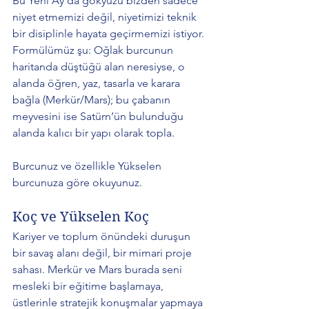
Bu Yeni Ay'da gökyüzü bizden sadece 
niyet etmemizi değil, niyetimizi teknik 
bir disiplinle hayata geçirmemizi istiyor. 
Formülümüz şu: Oğlak burcunun 
haritanda düştüğü alan neresiyse, o 
alanda öğren, yaz, tasarla ve karara 
bağla (Merkür/Mars); bu çabanın 
meyvesini ise Satürn’ün bulunduğu 
alanda kalıcı bir yapı olarak topla.
Burcunuz ve özellikle Yükselen 
burcunuza göre okuyunuz.
Koç ve Yükselen Koç 
Kariyer ve toplum önündeki duruşun 
bir savaş alanı değil, bir mimari proje 
sahası. Merkür ve Mars burada seni 
mesleki bir eğitime başlamaya, 
üstlerinle stratejik konuşmalar yapmaya 