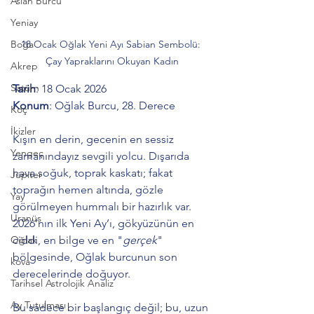
Aslan Burcu
Yeniay
Boğa
18 Ocak Oğlak Yeni Ayı Sabian Sembolü: 
Çay Yapraklarını Okuyan Kadın
Akrep
Satürn
Tarih
: 18 Ocak 2026 
Konum
: Oğlak Burcu, 28. Derece
Koç
İkizler
Kışın en derin, gecenin en sessiz 
Yengeç
zamanındayız sevgili yolcu. Dışarıda 
hava soğuk, toprak kaskatı; fakat 
Jüpiter
toprağın hemen altında, gözle 
Yay
görülmeyen hummalı bir hazırlık var. 
Uranüs
2026’nın ilk Yeni Ay’ı, gökyüzünün en 
Oğlak
ciddi, en bilge ve en "
gerçek
" 
bölgesinde, Oğlak burcunun son 
kova
derecelerinde doğuyor.
Tarihsel Astrolojik Analiz
Ay Tutulması
Bu sadece bir başlangıç değil; bu, uzun 