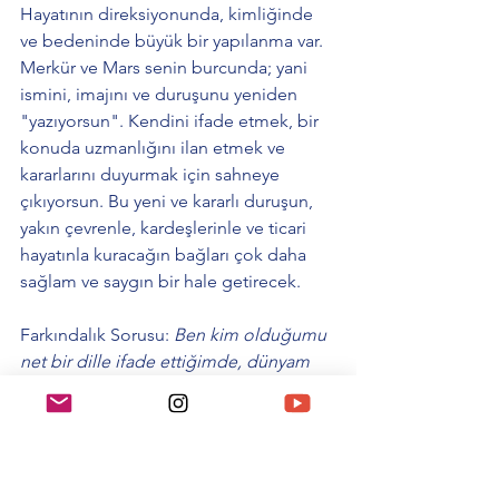
Hayatının direksiyonunda, kimliğinde 
ve bedeninde büyük bir yapılanma var. 
Merkür ve Mars senin burcunda; yani 
ismini, imajını ve duruşunu yeniden 
"yazıyorsun". Kendini ifade etmek, bir 
konuda uzmanlığını ilan etmek ve 
kararlarını duyurmak için sahneye 
çıkıyorsun. Bu yeni ve kararlı duruşun, 
yakın çevrenle, kardeşlerinle ve ticari 
hayatınla kuracağın bağları çok daha 
sağlam ve saygın bir hale getirecek. 
Farkındalık Sorusu: 
Ben kim olduğumu 
net bir dille ifade ettiğimde, dünyam 
nasıl şekilleniyor?
Kova ve Yükselen Kova 
Bilinçaltın, rüyaların ve kontrol dışı 