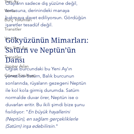
Yeni Ay
Olayların sadece dış yüzüne değil, 
tortusuna, derinindeki manaya 
Venüs
bakmaya davet ediliyorsun. Gördüğün 
Burç Yorumları
işaretler tesadüf değil.
Transitler
Yeni Ay
Gökyüzünün Mimarları: 
Koç Yeni Ayı
Satürn ve Neptün’ün 
Transitler
Dansı
Jüpiter Aslan
Oğlak burcundaki bu Yeni Ay’ın 
Güneş Tutulması
yöneticisi Satürn, Balık burcunun 
sonlarında, rüyaların gezegeni Neptün 
ile kol kola girmiş durumda. Satürn 
normalde duvar örer, Neptün ise o 
duvarları eritir. Bu ikili şimdi bize şunu 
fısıldıyor: "
En büyük hayallerini 
(Neptün), en sağlam gerçekliklerle 
(Satürn) inşa edebilirsin.
"