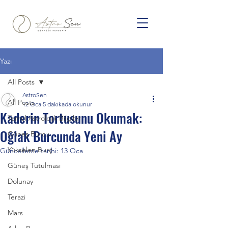
Yazı
All Posts
AstroSen
All Posts
12 Oca
5 dakikada okunur
Kaderin Tortusunu Okumak:
Temel Astrolojik Bilgiler
Oğlak Burcunda Yeni Ay
Güneş Burcu
Yükselen Burç
Güncelleme tarihi:
13 Oca
Güneş Tutulması
Dolunay
Terazi
Mars