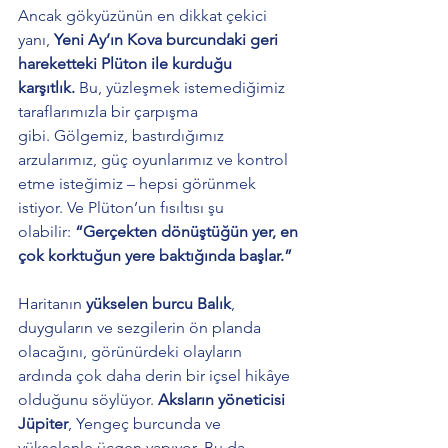
Ancak gökyüzünün en dikkat çekici 
yanı, 
Yeni Ay’ın Kova burcundaki geri 
hareketteki Plüton ile kurduğu 
karşıtlık.
 Bu, yüzleşmek istemediğimiz 
taraflarımızla bir çarpışma 
gibi. Gölgemiz, bastırdığımız 
arzularımız, güç oyunlarımız ve kontrol 
etme isteğimiz – hepsi görünmek 
istiyor. Ve Plüton’un fısıltısı şu 
olabilir: 
“Gerçekten dönüştüğün yer, en 
çok korktuğun yere baktığında başlar.”
Haritanın 
yükselen burcu Balık
, 
duyguların ve sezgilerin ön planda 
olacağını, görünürdeki olayların 
ardında çok daha derin bir içsel hikâye 
olduğunu söylüyor. 
Aksların yöneticisi 
Jüpiter
, Yengeç burcunda ve 
yükselenle üçgen yapıyor. Bu da 