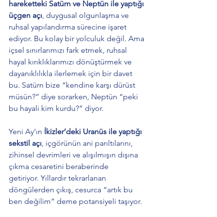
hareketteki Satürn ve Neptün ile yaptığı 
üçgen açı
, duygusal olgunlaşma ve 
ruhsal yapılandırma sürecine işaret 
ediyor. Bu kolay bir yolculuk değil. Ama 
içsel sınırlarımızı fark etmek, ruhsal 
hayal kırıklıklarımızı dönüştürmek ve 
dayanıklılıkla ilerlemek için bir davet 
bu. Satürn bize “kendine karşı dürüst 
müsün?” diye sorarken, Neptün “peki 
bu hayali kim kurdu?” diyor.
Yeni Ay’ın 
İkizler’deki Uranüs ile yaptığı 
sekstil açı
, içgörünün ani parıltılarını, 
zihinsel devrimleri ve alışılmışın dışına 
çıkma cesaretini beraberinde 
getiriyor. Yıllardır tekrarlanan 
döngülerden çıkış, cesurca “artık bu 
ben değilim” deme potansiyeli taşıyor.