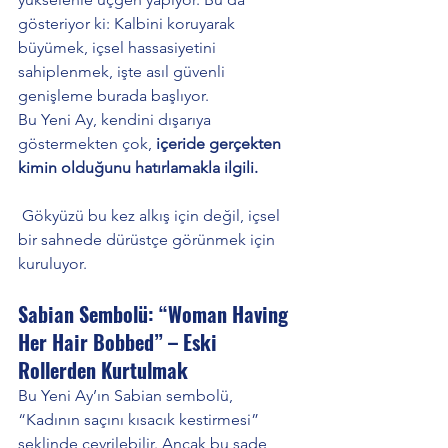
gösteriyor ki: Kalbini koruyarak 
büyümek, içsel hassasiyetini 
sahiplenmek, işte asıl güvenli 
genişleme burada başlıyor.
Bu Yeni Ay, kendini dışarıya 
göstermekten çok, 
içeride gerçekten 
kimin olduğunu hatırlamakla ilgili.
 Gökyüzü bu kez alkış için değil, içsel 
bir sahnede dürüstçe görünmek için 
kuruluyor.
Sabian Sembolü: “Woman Having 
Her Hair Bobbed” – Eski 
Rollerden Kurtulmak
Bu Yeni Ay’ın Sabian sembolü, 
“Kadının saçını kısacık kestirmesi” 
şeklinde çevrilebilir. Ancak bu sade 