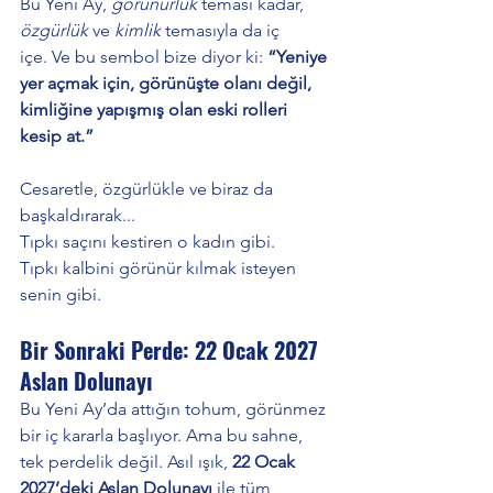
Bu Yeni Ay, 
görünürlük
 teması kadar, 
özgürlük
 ve 
kimlik
 temasıyla da iç 
içe. Ve bu sembol bize diyor ki: 
“Yeniye 
yer açmak için, görünüşte olanı değil, 
kimliğine yapışmış olan eski rolleri 
kesip at.”
Cesaretle, özgürlükle ve biraz da 
başkaldırarak...
Tıpkı saçını kestiren o kadın gibi.
Tıpkı kalbini görünür kılmak isteyen 
senin gibi.
Bir Sonraki Perde: 22 Ocak 2027 
Aslan Dolunayı
Bu Yeni Ay’da attığın tohum, görünmez 
bir iç kararla başlıyor. Ama bu sahne, 
tek perdelik değil. Asıl ışık, 
22 Ocak 
2027’deki Aslan Dolunayı
 ile tüm 