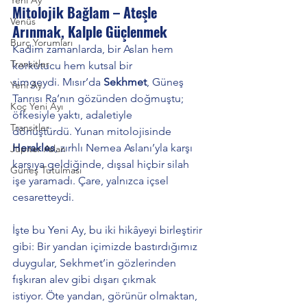
Mitolojik Bağlam – Ateşle 
Venüs
Arınmak, Kalple Güçlenmek
Burç Yorumları
Kadim zamanlarda, bir Aslan hem 
Transitler
korkutucu hem kutsal bir 
simgeydi. Mısır’da 
Sekhmet
, Güneş 
Yeni Ay
Tanrısı Ra’nın gözünden doğmuştu; 
Koç Yeni Ayı
öfkesiyle yaktı, adaletiyle 
Transitler
dönüştürdü. Yunan mitolojisinde 
Herakles
, zırhlı Nemea Aslanı’yla karşı 
Jüpiter Aslan
karşıya geldiğinde, dışsal hiçbir silah 
Güneş Tutulması
işe yaramadı. Çare, yalnızca içsel 
cesaretteydi.
İşte bu Yeni Ay, bu iki hikâyeyi birleştirir 
gibi: Bir yandan içimizde bastırdığımız 
duygular, Sekhmet’in gözlerinden 
fışkıran alev gibi dışarı çıkmak 
istiyor. Öte yandan, görünür olmaktan, 