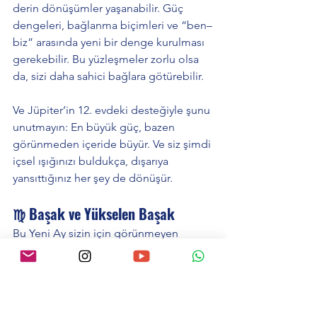
derin dönüşümler yaşanabilir. Güç 
dengeleri, bağlanma biçimleri ve “ben–
biz” arasında yeni bir denge kurulması 
gerekebilir. Bu yüzleşmeler zorlu olsa 
da, sizi daha sahici bağlara götürebilir.
Ve Jüpiter’in 12. evdeki desteğiyle şunu 
unutmayın: En büyük güç, bazen 
görünmeden içeride büyür. Ve siz şimdi 
içsel ışığınızı buldukça, dışarıya 
yansıttığınız her şey de dönüşür.
♍ Başak ve Yükselen Başak
Bu Yeni Ay sizin için görünmeyen 
dünyada gerçekleşiyor. Belki fiziksel 
olarak çok şey yaşanmıyor gibi 
görünüyor, ama içeride derin bir içsel 
süreç işliyor. Bilinçaltınızda süregelen 