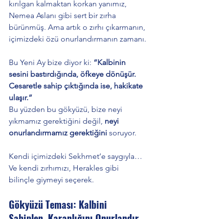
kırılgan kalmaktan korkan yanımız, 
Nemea Aslanı gibi sert bir zırha 
bürünmüş. Ama artık o zırhı çıkarmanın, 
içimizdeki özü onurlandırmanın zamanı.
Bu Yeni Ay bize diyor ki: 
“Kalbinin 
sesini bastırdığında, öfkeye dönüşür. 
Cesaretle sahip çıktığında ise, hakikate 
ulaşır.”
Bu yüzden bu gökyüzü, bize neyi 
yıkmamız gerektiğini değil, 
neyi 
onurlandırmamız gerektiğini
 soruyor.
Kendi içimizdeki Sekhmet’e saygıyla…
Ve kendi zırhımızı, Herakles gibi 
bilinçle giymeyi seçerek.
Gökyüzü Teması: Kalbini 
Sahiplen, Karanlığını Onurlandır