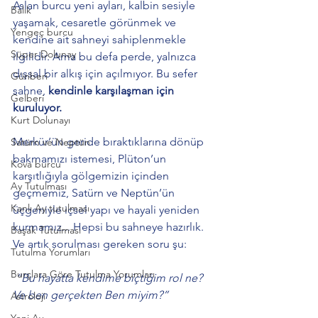
Aslan burcu yeni ayları, kalbin sesiyle 
Balık
yaşamak, cesaretle görünmek ve 
Yengeç burcu
kendine ait sahneyi sahiplenmekle 
Süper Dolunay
ilgilidir. Ama bu defa perde, yalnızca 
dışsal bir alkış için açılmıyor. Bu sefer 
Günberi
sahne, 
kendinle karşılaşman için 
Gelberi
kuruluyor.
Kurt Dolunayı
Merkür’ün geride bıraktıklarına dönüp 
Satürn ve Neptün
bakmamızı istemesi, Plüton’un 
Kova burcu
karşıtlığıyla gölgemizin içinden 
Ay Tutulması
geçmemiz, Satürn ve Neptün’ün 
Kanlı Ay tutulması
üçgeniyle içsel yapı ve hayali yeniden 
kurmamız... Hepsi bu sahneye hazırlık.
Başak Tutulması
Ve artık sorulması gereken soru şu:
Tutulma Yorumları
Burçlara Göre Tutulma Yorumları
“Bu hayatta kendime biçtiğim rol ne? 
Ve ben gerçekten Ben miyim?”
Astroloji
Yeni Ay