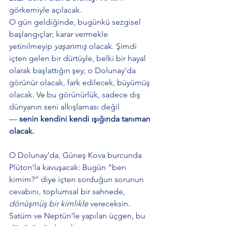
görkemiyle açılacak.
O gün geldiğinde, bugünkü sezgisel 
başlangıçlar; karar vermekle 
yetinilmeyip 
yaşanmış
 olacak. Şimdi 
içten gelen bir dürtüyle, belki bir hayal 
olarak başlattığın şey; o Dolunay’da 
görünür olacak, fark edilecek, büyümüş 
olacak. Ve bu görünürlük, sadece dış 
dünyanın seni alkışlaması değil 
— 
senin kendini kendi ışığında tanıman 
olacak.
O Dolunay’da, Güneş Kova burcunda 
Plüton’la kavuşacak: Bugün “ben 
kimim?” diye içten sorduğun sorunun 
cevabını, toplumsal bir sahnede, 
dönüşmüş bir kimlikle
 vereceksin.
Satürn ve Neptün’le yapılan üçgen, bu 