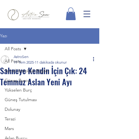
Yazı
All Posts
AstroSen
All Posts
19 Tem 2025
11 dakikada okunur
Sahneye Kendin İçin Çık: 24
Temel Astrolojik Bilgiler
Temmuz Aslan Yeni Ayı
Güneş Burcu
Yükselen Burç
Güneş Tutulması
Dolunay
Terazi
Mars
Aslan Burcu