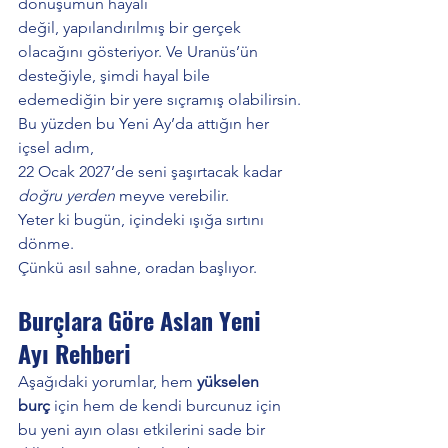
dönüşümün hayali 
değil, yapılandırılmış bir gerçek 
olacağını gösteriyor. Ve Uranüs’ün 
desteğiyle, şimdi hayal bile 
edemediğin bir yere sıçramış olabilirsin.
Bu yüzden bu Yeni Ay’da attığın her 
içsel adım,
22 Ocak 2027’de seni şaşırtacak kadar 
doğru yerden
 meyve verebilir.
Yeter ki bugün, içindeki ışığa sırtını 
dönme.
Çünkü asıl sahne, oradan başlıyor.
Burçlara Göre Aslan Yeni 
Ayı Rehberi
Aşağıdaki yorumlar, hem 
yükselen 
burç
 için hem de kendi burcunuz için 
bu yeni ayın olası etkilerini sade bir 