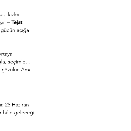
r, İkizler 
ır. – 
Tejat 
l gücün açığa 
ortaya 
ruşla, seçimle…
ak çözülür. Ama 
r. 25 Haziran 
r hâle geleceği 