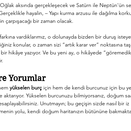
ğlak aksında gerçekleşecek ve Satürn ile Neptün'ün sert
 Gerçeklikle hayalin, – Yapı kurma arzusu ile dağılma kork
in çarpışacağı bir zaman olacak.
farkına vardıklarımız, o dolunayda bizden bir duruş isteye
ğiniz konular, o zaman sizi “artık karar ver” noktasına taşı
bir hikâye yazıyor. Ve bu yeni ay, o hikâyede “göremedikl
r.
re Yorumlar
hem 
yükselen burç
 için hem de kendi burcunuz için bu yen
ille aktarıyor. Yükselen burcunuzu bilmiyorsanız, doğum saa
aplayabilirsiniz. Unutmayın; bu geçişin sizde nasıl bir iz
menin yolu, kendi doğum haritanızın bütününe bakmakta