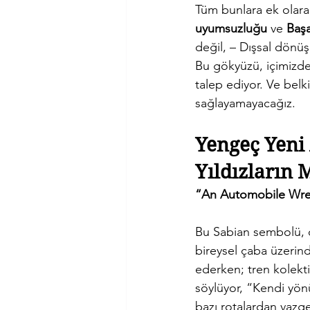
Tüm bunlara ek olara
uyumsuzluğu
 ve 
Başa
değil, – Dışsal dönü
Bu gökyüzü, içimizdek
talep ediyor. Ve bel
sağlayamayacağız.
Yengeç Yeni 
Yıldızların 
“An Automobile Wrec
Bu Sabian sembolü, d
bireysel çaba üzerindek
ederken; tren kolekti
söylüyor, “Kendi yönü
bazı rotalardan vazg