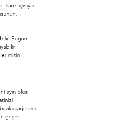
 kare açısıyla 
usunun, – 
bilir. Bugün 
yabilir.
erimizin 
i ayın olası 
tinizi 
 bırakacağını en 
n geçer.