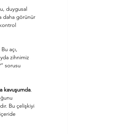
u, duygusal 
a daha görünür 
kontrol 
 Bu açı, 
ayda zihnimiz 
?” sorusu 
la kavuşumda
. 
uğunu 
. Bu çelişkiyi 
çeride 