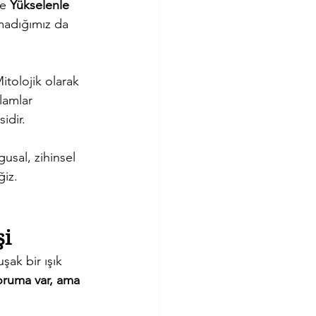
e 
Yükselenle 
lmadığımız da 
itolojik olarak 
lamlar 
idir.
usal, zihinsel 
ğiz.
şi
ak bir ışık 
oruma var, ama 