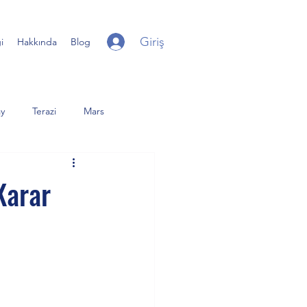
Giriş
i
Hakkında
Blog
y
Terazi
Mars
iter
Yay
Uranüs
Karar
er Dolunay
Günberi