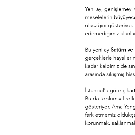
Yeni ay, genişlemeyi 
meselelerin büyüyece
olacağını gösteriyor
edemediğimiz alanlard
Bu yeni ay 
Satürn ve
gerçeklerle hayalleri
kadar kalbimiz de sı
arasında sıkışmış hiss
İstanbul’a göre çıkart
Bu da toplumsal roll
gösteriyor. Ama Yeng
fark etmemiz oldukç
korunmak, saklanmak