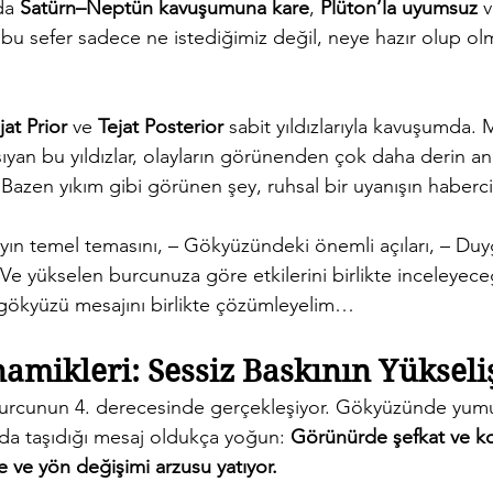
da 
Satürn–Neptün kavuşumuna kare
, 
Plüton’la uyumsuz
 v
i bu sefer sadece ne istediğimiz değil, neye hazır olup o
jat Prior
 ve 
Tejat Posterior
 sabit yıldızlarıyla kavuşumda. M
aşıyan bu yıldızlar, olayların görünenden çok daha derin an
r. Bazen yıkım gibi görünen şey, ruhsal bir uyanışın habercis
yın temel temasını, – Gökyüzündeki önemli açıları, – Duyg
– Ve yükselen burcunuza göre etkilerini birlikte inceleyece
 gökyüzü mesajını birlikte çözümleyelim…
mikleri: Sessiz Baskının Yükseli
urcunun 4. derecesinde gerçekleşiyor. Gökyüzünde yumuş
nda taşıdığı mesaj oldukça yoğun: 
Görünürde şefkat ve k
 ve yön değişimi arzusu yatıyor.