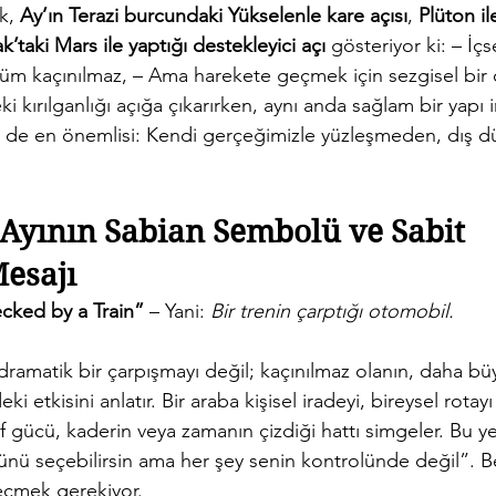
k, 
Ay’ın Terazi burcundaki Yükselenle kare açısı
, 
Plüton il
k’taki Mars ile yaptığı destekleyici açı
 gösteriyor ki: – İç
şüm kaçınılmaz, – Ama harekete geçmek için sezgisel bir 
i kırılganlığı açığa çıkarırken, aynı anda sağlam bir yapı 
ki de en önemlisi: Kendi gerçeğimizle yüzleşmeden, dış 
Ayının Sabian Sembolü ve Sabit 
Mesajı
ked by a Train”
 – Yani: 
Bir trenin çarptığı otomobil.
ramatik bir çarpışmayı değil; kaçınılmaz olanın, daha bü
i etkisini anlatır. Bir araba kişisel iradeyi, bireysel rotayı
f gücü, kaderin veya zamanın çizdiği hattı simgeler. Bu ye
nü seçebilirsin ama her şey senin kontrolünde değil”. Bel
eçmek gerekiyor.