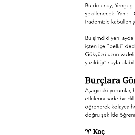
Bu dolunay, Yengeç–O
şekillenecek. Yani: –
İrademizle kabulleniş
Bu şimdiki yeni ayda 
içten içe “belki” dedi
Gökyüzü uzun vadeli 
yazıldığı” sayfa olabili
Burçlara Gö
Aşağıdaki yorumlar, 
etkilerini sade bir d
öğrenerek kolayca hes
doğru şekilde öğren
♈ Koç