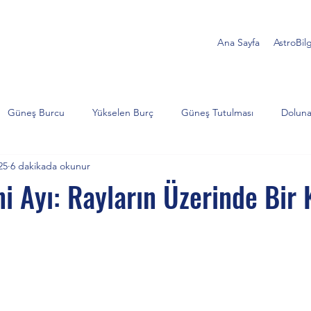
Ana Sayfa
AstroBilg
Güneş Burcu
Yükselen Burç
Güneş Tutulması
Doluna
25
6 dakikada okunur
Akrep
Satürn
Koç
İkizler
Yengeç
Jüp
i Ayı: Rayların Üzerinde Bir 
lojik Analiz
Ay Tutulması
Balık
Yengeç burcu
Süp
türn ve Neptün
Kova burcu