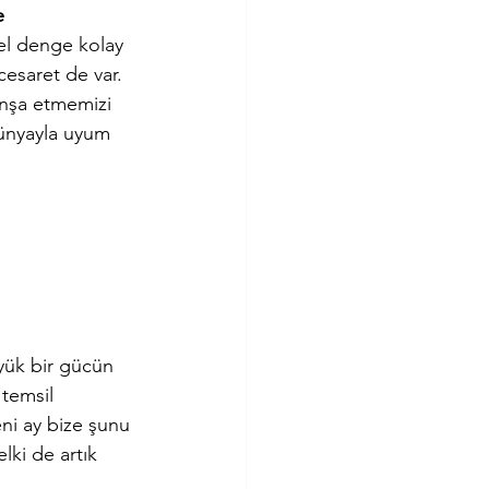
e 
sel denge kolay 
cesaret de var.
inşa etmemizi 
dünyayla uyum 
yük bir gücün 
 temsil 
ni ay bize şunu 
ki de artık 