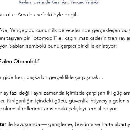
Rayların Üzerinde Karar Anı: Yengeç Yeni Ayı
siz olur. Ama bu seferki öyle değil.
1’de, Yengeç burcunun ilk derecelerinde gerçekleşen bu y
ını taşıyan bir “otomobil”le, kaçınılmaz kaderin tren rayla
or. Sabian sembolü bunu çarpıcı bir dille anlatıyor:
 Ezilen Otomobil.”
a giderken, başka bir gerçeklikle çarpışmak…
r ay fazı değil; aynı zamanda içimizde çarpışan iki güç ara
cı. Kırılganlığın içindeki gücü, güvenlik ihtiyacıyla gelen
 toplumsal rollerimiz arasındaki çelişkiyi temsil ediyor.
ter
 ile kavuşumda — genişleme, büyüme ve hatta abartıya