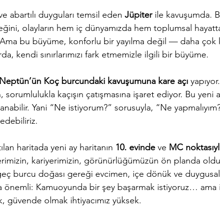
ve abartılı duyguları temsil eden 
Jüpiter
 ile kavuşumda. B
ğini, olayların hem iç dünyamızda hem toplumsal hayatt
. Ama bu büyüme, konforlu bir yayılma değil — daha çok 
a, kendi sınırlarımızı fark etmemizle ilgili bir büyüme.
 Neptün’ün Koç burcundaki kavuşumuna kare açı
 yapıyor.
n, sorumlulukla kaçışın çatışmasına işaret ediyor. Bu yeni 
nanabilir. Yani “Ne istiyorum?” sorusuyla, “Ne yapmalıyım
edebiliriz.
ılan haritada yeni ay haritanın 
10. evinde
 ve 
MC noktasıy
erimizin, kariyerimizin, görünürlüğümüzün ön planda old
eç burcu doğası gereği evcimen, içe dönük ve duygusaldır
a önemli: Kamuoyunda bir şey başarmak istiyoruz… ama i
, güvende olmak ihtiyacımız yüksek.