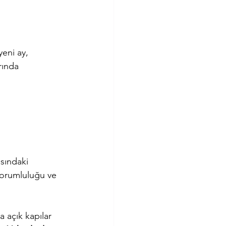
eni ay, 
rında 
sındaki 
 sorumluluğu ve 
 açık kapılar 