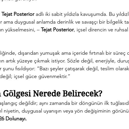
 
Tejat Posterior
 adlı iki sabit yıldızla kavuşumda. Bu yıldızla
ır ama duygusal anlamda derinlik ve savaşçı bir bilgelik taş
nın yükselmesini, – 
Tejat Posterior
, içsel direncin ve ruhsa
diğinde, dışarıdan yumuşak ama içeride fırtınalı bir süreç 
rın artık yüzeye çıkmak istiyor. Sözle değil, enerjiyle, du
 şunu fısıldıyor: “Bazı şeyler çatışarak değil, teslim olar
 değil; içsel güce güvenmektir.”
 Gölgesi Nerede Belirecek?
başlangıç değildir; aynı zamanda bir döngünün ilk tuğlasıdı
el niyetin, duygusal uyanışın veya yön değişiminin görünü
26 Dolunayı.