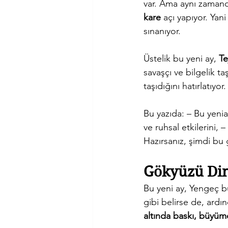
var. Ama aynı zaman
kare
 açı yapıyor. Yan
sınanıyor.
Üstelik bu yeni ay, 
Te
savaşçı ve bilgelik t
taşıdığını hatırlatıyo
Bu yazıda: – Bu yenia
ve ruhsal etkilerini, 
Hazırsanız, şimdi bu
Gökyüzü Dina
Bu yeni ay, Yengeç b
gibi belirse de, ardı
altında baskı, büyüme