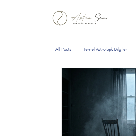
All Posts
Temel Astrolojik Bilgiler
Aslan Burcu
Yeniay
Boğa
Oğlak
kova
Tarihsel Astro
Gelberi
Kurt Dolunayı
Sa