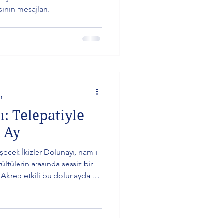
ının mesajları.
ur
ı: Telepatiyle
 Ay
şecek İkizler Dolunayı, nam-ı
ültülerin arasında sessiz bir
r Akrep etkili bu dolunayda,
er başlıyor. Peki, senin burcun
etkilenecek? Yükselen
 ve farkındalık soruları bu