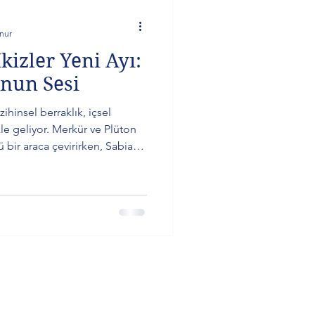
nur
kizler Yeni Ayı:
unun Sesi
zihinsel berraklık, içsel
le geliyor. Merkür ve Plüton
 bir araca çevirirken, Sabian
 bilgeliğe işaret ediyor. Bu
 kalbin sesini duymaya davet
ni keşfet ve bu sessiz