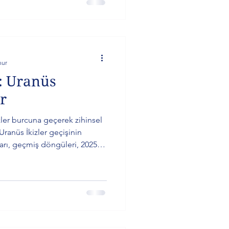
nur
: Uranüs
or
ler burcuna geçerek zihinsel
Uranüs İkizler geçişinin
arı, geçmiş döngüleri, 2025–
sı, yükselen burçlara etkileri
alıyor. Kolektif zihnin
l haritanızın size özel
 okuyabilirsiniz.