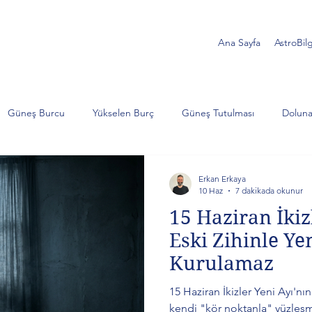
Ana Sayfa
AstroBilg
Güneş Burcu
Yükselen Burç
Güneş Tutulması
Doluna
Akrep
Satürn
Koç
İkizler
Yengeç
Jüp
Erkan Erkaya
10 Haz
7 dakikada okunur
15 Haziran İkiz
lojik Analiz
Ay Tutulması
Balık
Yengeç burcu
Süp
Eski Zihinle Ye
Kurulamaz
türn ve Neptün
Kova burcu
15 Haziran İkizler Yeni Ayı'nın
kendi "kör noktanla" yüzleşm