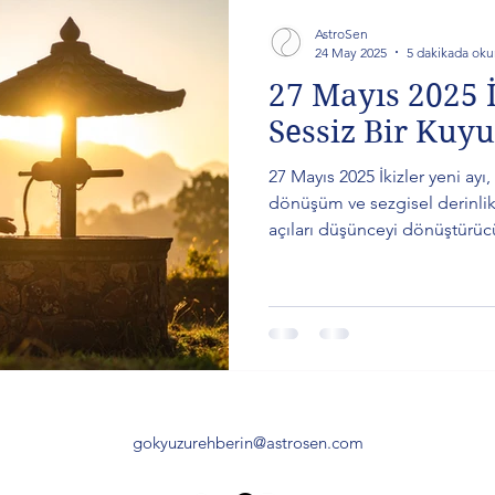
AstroSen
24 May 2025
5 dakikada oku
27 Mayıs 2025 İ
Sessiz Bir Kuy
27 Mayıs 2025 İkizler yeni ayı, 
dönüşüm ve sezgisel derinlik
açıları düşünceyi dönüştürücü
sembolü “eski bir kuyu” içsel
yeni ay, zihni sadeleştirerek
ediyor. Burçlara göre etkileri
dönüşümün çağrısını fark et.
gokyuzurehberin@astrosen.com