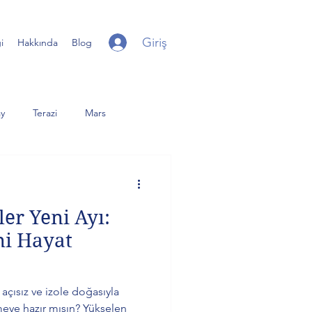
Giriş
i
Hakkında
Blog
y
Terazi
Mars
iter
Yay
Uranüs
ler Yeni Ayı:
er Dolunay
Günberi
ni Hayat
 açısız ve izole doğasıyla
eye hazır mısın? Yükselen