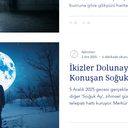
burcuna göre gökyüzü haritas
AstroSen
2 Ara 2025
6 dakikada okun
İkizler Dolunay
Konuşan Soğuk
5 Aralık 2025 gecesi gerçekle
diğer 'Soğuk Ay', zihinsel gür
telepati hattı kuruyor. Merkü
kelimelerin bittiği yerde hisl
bu sessiz konuşmadan nasıl 
burçlara özel detaylı analizler