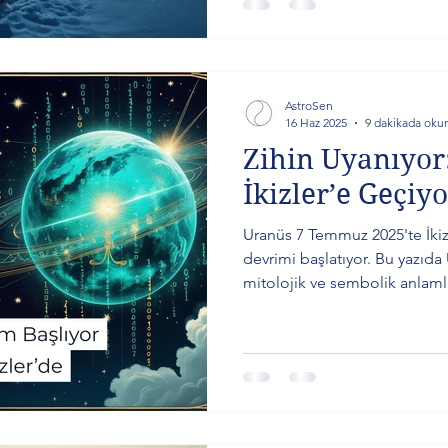
yazıda.
AstroSen
16 Haz 2025
9 dakikada oku
Zihin Uyanıyor
İkizler’e Geçiy
Uranüs 7 Temmuz 2025'te İkiz
devrimi başlatıyor. Bu yazıda 
mitolojik ve sembolik anlaml
2033 temaları, geçiş anı harita
ve önemli transit tarihleri yer 
özgürleştiği bu süreçte, kişise
mesajını keşfetmek için yazıyı