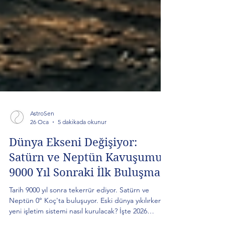
AstroSen
26 Oca
5 dakikada okunur
Dünya Ekseni Değişiyor:
Satürn ve Neptün Kavuşumu:
9000 Yıl Sonraki İlk Buluşma