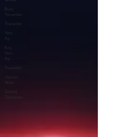
Burç
Yorumları
Transitler
Yeni
Ay
Koç
Yeni
Ayı
Transitler
Jüpiter
Aslan
Güneş
Tutulması