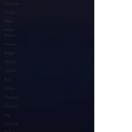
Dolunay
Terazi
Mars
Aslan
Burcu
Yeniay
Boğa
Akrep
Satürn
Koç
İkizler
Yengeç
Jüpiter
Yay
Uranüs