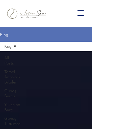
Blog
Koç
All
Posts
Temel
Astrolojik
Bilgiler
Güneş
Burcu
Yükselen
Burç
Güneş
Tutulması