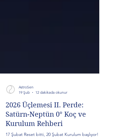
AstroSen
19 Şub
12 dakikada okunur
2026 Üçlemesi II. Perde:
Satürn-Neptün 0° Koç ve
Kurulum Rehberi