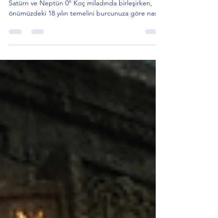
17 Şubat Reset bitti, 20 Şubat Kurulum başlıyor!
Satürn ve Neptün 0° Koç miladında birleşirken,
önümüzdeki 18 yılın temelini burcunuza göre nasıl
atacaksınız?