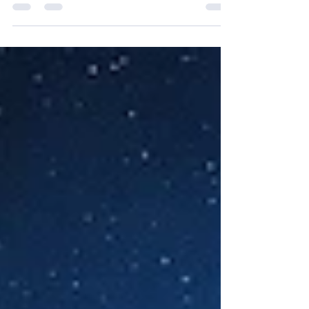
Tarih 9000 yıl sonra tekerrür ediyor. Satürn ve
Neptün 0° Koç'ta buluşuyor. Eski dünya yıkılırken,
yeni işletim sistemi nasıl kurulacak? İşte 2026
Manifestosu.