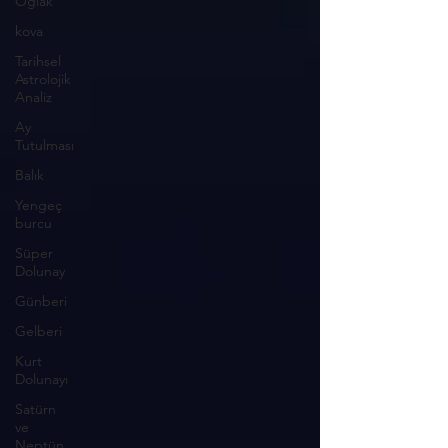
Oğlak
kova
Tarihsel
Astrolojik
Analiz
Ay
Tutulması
Balık
Yengeç
burcu
Süper
Dolunay
Günberi
Gelberi
Kurt
Dolunayı
Satürn
ve
Neptün