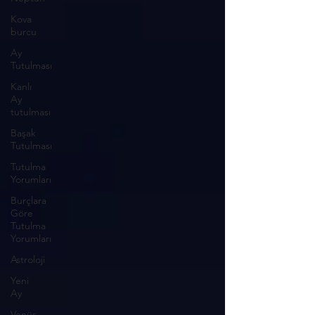
Kova
burcu
Ay
Tutulması
Kanlı
Ay
tutulması
Başak
Tutulması
Tutulma
Yorumları
Burçlara
Göre
Tutulma
Yorumları
Astroloji
Yeni
Ay
Venüs