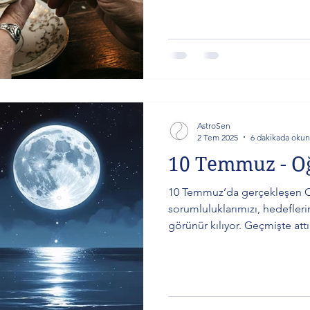
AstroSen
2 Tem 2025
6 dakikada okun
10 Temmuz - O
10 Temmuz’da gerçekleşen O
sorumluluklarımızı, hedefleri
görünür kılıyor. Geçmişte att
deneyimlerken, hem bireysel 
yapı kurma zamanı. Cesaret, 
gücüyle, hayatımızın mimarı 