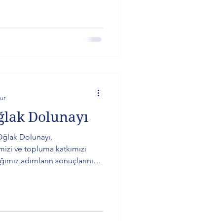
ur
ğlak Dolunayı
ğlak Dolunayı,
mizi ve topluma katkımızı
ığımız adımların sonuçlarını
hem kolektif olarak yeni bir
sabır ve gerçeklerle yüzleşme
olmaya davet ediliyoruz.