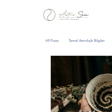
All Posts
Temel Astrolojik Bilgiler
Aslan Burcu
Yeniay
Boğa
Oğlak
kova
Tarihsel Astro
Gelberi
Kurt Dolunayı
Sa