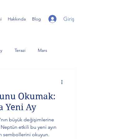
Giriş
i
Hakkında
Blog
y
Terazi
Mars
iter
Yay
Uranüs
sunu Okumak:
er Dolunay
Günberi
 Yeni Ay
'nın büyük değişimlerine
e Neptün etkili bu yeni ayın
an sembollerini okuyun.