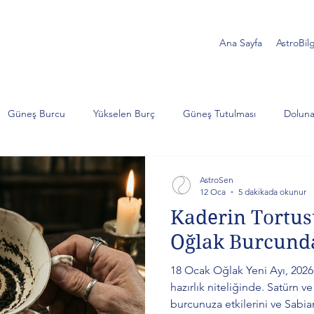
Ana Sayfa
AstroBilg
Güneş Burcu
Yükselen Burç
Güneş Tutulması
Doluna
Akrep
Satürn
Koç
İkizler
Yengeç
Jüp
AstroSen
12 Oca
5 dakikada okunur
Kaderin Tortu
lojik Analiz
Ay Tutulması
Balık
Yengeç burcu
Süp
Oğlak Burcunda
18 Ocak Oğlak Yeni Ayı, 2026
türn ve Neptün
Kova burcu
hazırlık niteliğinde. Satürn v
burcunuza etkilerini ve Sabi