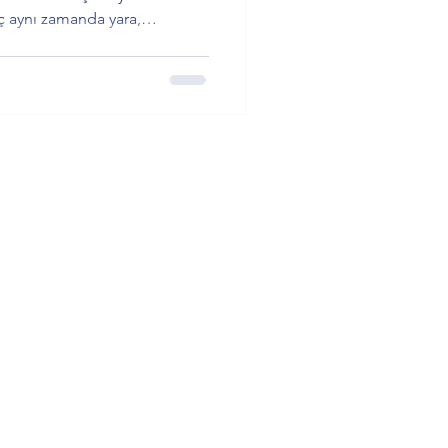
 aynı zamanda yara,
su ve benlik onarımıyla da
umu hareketi artırırken, Satürn
orumluluk taşıyan bir zeminde