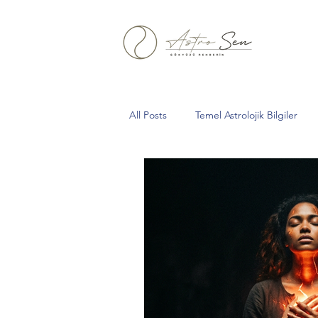
All Posts
Temel Astrolojik Bilgiler
Aslan Burcu
Yeniay
Boğa
Oğlak
kova
Tarihsel Astro
Gelberi
Kurt Dolunayı
Sa