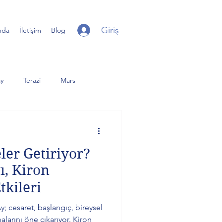
Giriş
nda
İletişim
Blog
y
Terazi
Mars
iter
Yay
Uranüs
ler Getiriyor?
er Dolunay
Günberi
ı, Kiron
kileri
; cesaret, başlangıç, bireysel
larını öne çıkarıyor. Kiron