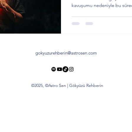
kavuşumu nedeniyle bu süreç
özgüven, görünür olma korku
bağlantılı. Mars’ın güçlü kon
bu adımların daha ciddi ve s
atılmasını istiyor.
gokyuzurehberin@astrosen.com
©2025, ©Astro Sen | Gökyüzü Rehberin