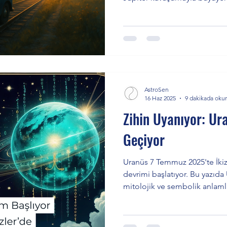
kareleriyle derin bir sorgul
teslimiyet mi?” sorusu öne çık
semboller kadersel bir geçişi
burcunuza göre etkileri yazıda
AstroSen
16 Haz 2025
9 dakikada oku
Zihin Uyanıyor: Ura
Geçiyor
Uranüs 7 Temmuz 2025'te İkiz
devrimi başlatıyor. Bu yazıda 
mitolojik ve sembolik anlaml
2033 temaları, geçiş anı harita
ve önemli transit tarihleri yer 
özgürleştiği bu süreçte, kişise