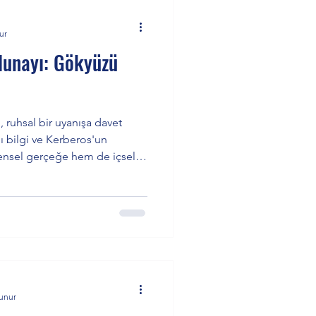
ur
lunayı: Gökyüzü
 ruhsal bir uyanışa davet
ı bilgi ve Kerberos'un
rensel gerçeğe hem de içsel
. Bu dolunayda, özgürleşme
me bilinci ön plana çıkıyor.
ırları sorgularken, Uranüs ve
 değişimlere hazır olun. Bu
tohumların meyvesini toplama
kunur