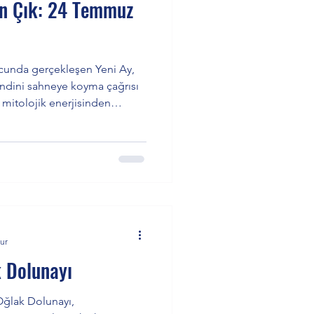
in Çık: 24 Temmuz
cunda gerçekleşen Yeni Ay,
endini sahneye koyma çağrısı
 mitolojik enerjisinden
sembolden 2027’ye uzanan
 rehberliğe kadar derin bir
ur
 Dolunayı
ğlak Dolunayı,