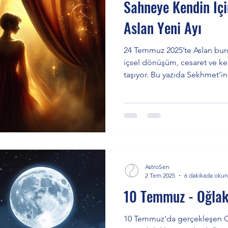
Sahneye Kendin İç
Aslan Yeni Ayı
24 Temmuz 2025’te Aslan bur
içsel dönüşüm, cesaret ve k
taşıyor. Bu yazıda Sekhmet’in
gökyüzü etkilerine, Sabian 
döngüye ve tüm burçlara özel
yolculuğa çıkıyoruz.
AstroSen
2 Tem 2025
6 dakikada okun
10 Temmuz - Oğlak
10 Temmuz’da gerçekleşen O