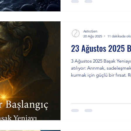
AstroSen
20 Ağu 2025
11 dakikada ok
23 Ağustos 2025 B
3 Ağustos 2025 Başak Yeniayı
atılıyor: Arınmak, sadeleşmek
kurmak için güçlü bir fırsat. 
Yeni Ay, hizmet değil hikmetl
Zihinsel dağınıklıkları bırak, 
niyetli adımlar, 2027’de meyve