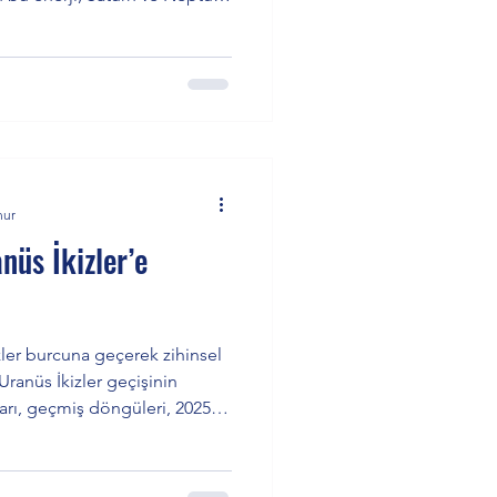
amaya dönüşüyor. “Kontrol mü,
arken, sabit yıldızlar ve
 işaret ediyor. Yükselen
 bulabilirsiniz.
nur
nüs İkizler’e
ler burcuna geçerek zihinsel
Uranüs İkizler geçişinin
arı, geçmiş döngüleri, 2025–
sı, yükselen burçlara etkileri
alıyor. Kolektif zihnin
l haritanızın size özel