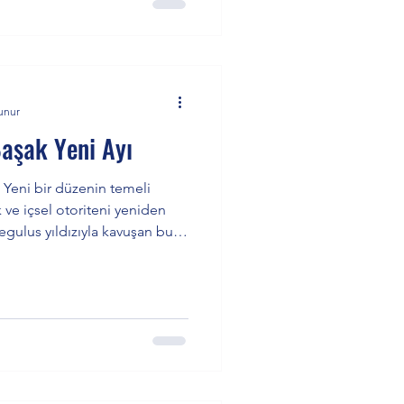
unur
aşak Yeni Ayı
 Yeni bir düzenin temeli
 ve içsel otoriteni yeniden
Regulus yıldızıyla kavuşan bu
e ilerlemeye çağırıyor.
gerçek ihtiyacını bul. Attığın
sini verebil