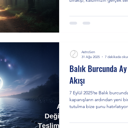
bırakıp, kalbimizin gerçek s
bir davetiye sunuyor. Güne
gerçekleşen bu tutulma, yeni
geçmişten gelen yükleri arınd
etmeyen düzenleri tamamlama 
yazıyı inceleyin.
AstroSen
31 Ağu 2025
7 dakikada oku
Balık Burcunda Ay 
Akışı
7 Eylül 2025’te Balık burcun
kapanışların ardından yeni bir
tutulma bize şunu hatırlatıyor
gelir.” Gökyüzü dinamikleri,
burcunuza göre rehberlik bu y