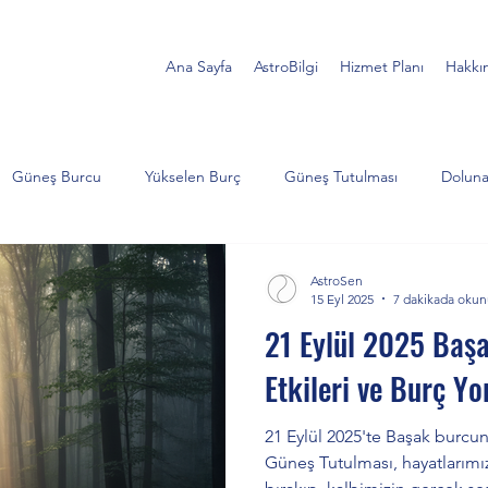
Ana Sayfa
AstroBilgi
Hizmet Planı
Hakkı
Güneş Burcu
Yükselen Burç
Güneş Tutulması
Doluna
Akrep
Satürn
Koç
İkizler
Yengeç
Jüp
AstroSen
15 Eyl 2025
7 dakikada okun
21 Eylül 2025 Baş
lojik Analiz
Ay Tutulması
Balık
Yengeç burcu
Süp
Etkileri ve Burç Yo
21 Eylül 2025'te Başak burcu
türn ve Neptün
Kova burcu
Güneş Tutulması, hayatlarımız