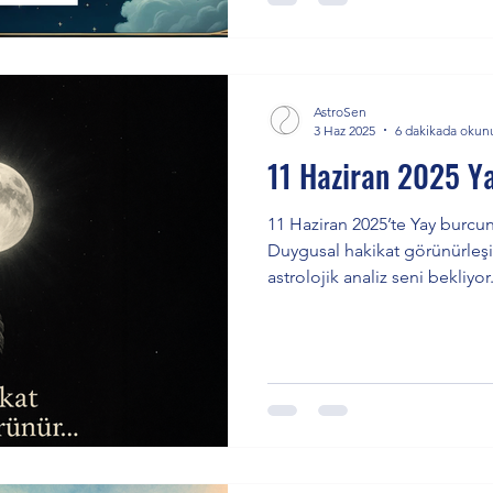
mesajını keşfetmek için yazıyı
AstroSen
3 Haz 2025
6 dakikada okun
11 Haziran 2025 Y
11 Haziran 2025’te Yay burcu
Duygusal hakikat görünürleşi
astrolojik analiz seni bekliyor