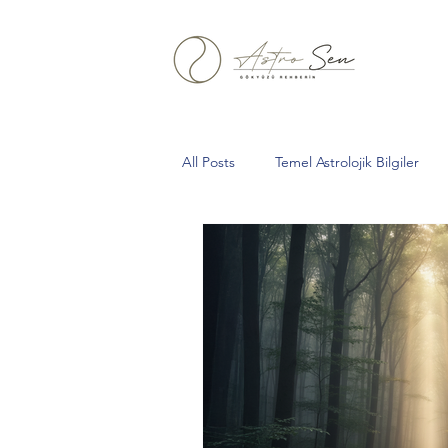
All Posts
Temel Astrolojik Bilgiler
Aslan Burcu
Yeniay
Boğa
Oğlak
kova
Tarihsel Astro
Gelberi
Kurt Dolunayı
Sa