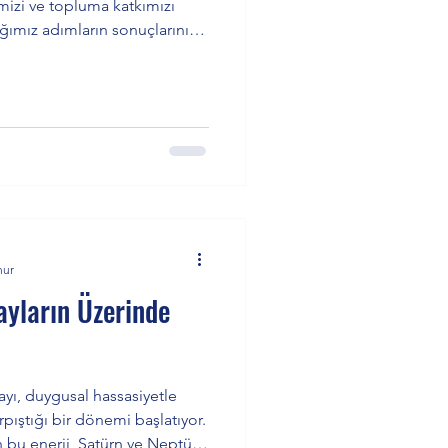
mizi ve topluma katkımızı
ığımız adımların sonuçlarını
hem kolektif olarak yeni bir
sabır ve gerçeklerle yüzleşme
olmaya davet ediliyoruz.
nur
ayların Üzerinde
ayı, duygusal hassasiyetle
pıştığı bir dönemi başlatıyor.
 bu enerji, Satürn ve Neptün