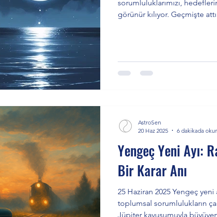
sorumluluklarımızı, hedefleri
görünür kılıyor. Geçmişte att
deneyimlerken, hem bireysel 
yapı kurma zamanı. Cesaret, 
gücüyle, hayatımızın mimarı 
AstroSen
20 Haz 2025
6 dakikada oku
Yengeç Yeni Ayı: R
Bir Karar Anı
25 Haziran 2025 Yengeç yeni 
toplumsal sorumlulukların çar
Jüpiter kavuşumuyla büyüyen