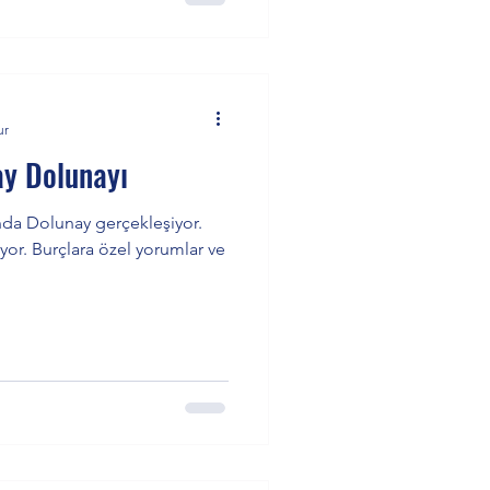
 okuyabilirsiniz.
ur
ay Dolunayı
nda Dolunay gerçekleşiyor.
yor. Burçlara özel yorumlar ve
.