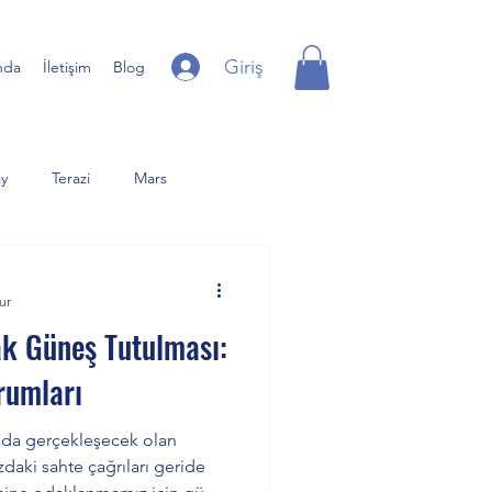
Giriş
nda
İletişim
Blog
y
Terazi
Mars
iter
Yay
Uranüs
ur
ak Güneş Tutulması:
er Dolunay
Günberi
rumları
nda gerçekleşecek olan
daki sahte çağrıları geride