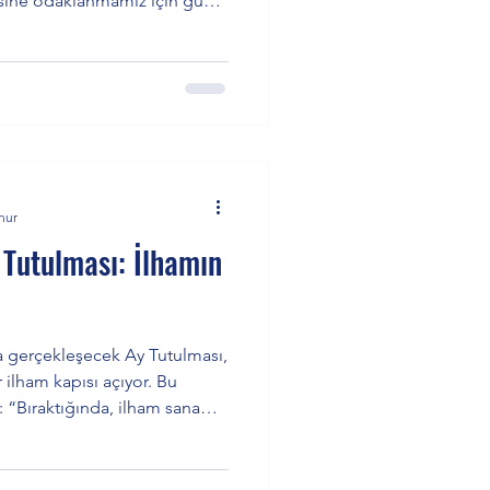
esine odaklanmamız için güçlü
y Ay Düğümü yönünde
 başlangıçlardan çok,
ırma ve artık bize hizmet
enerjisi taşıyor. Devamı için
nur
Tutulması: İlhamın
da gerçekleşecek Ay Tutulması,
 ilham kapısı açıyor. Bu
: “Bıraktığında, ilham sana
 Sabian sembolü ve yükselen
azıda sizleri bekliyor.