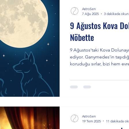
AstroSen
7 Ağu 2025
3 dakikada okun
9 Ağustos Kova Do
Nöbette
9 Ağustos'taki Kova Dolunayı,
ediyor. Ganymedes'in taşıdığ
koruduğu sırlar, bizi hem ev
engellere bakmaya çağırıyor
arzusu ve insanlığa hizmet et
Satürn'ün etkisiyle kişisel sın
Plüton'un enerjileriyle köklü
Dolunay, 10 Şubat'ta ekilen 
zamanıdır.
AstroSen
19 Tem 2025
11 dakikada o