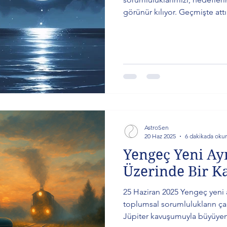
görünür kılıyor. Geçmişte att
deneyimlerken, hem bireysel 
yapı kurma zamanı. Cesaret, 
gücüyle, hayatımızın mimarı 
AstroSen
20 Haz 2025
6 dakikada oku
Yengeç Yeni Ayı
Üzerinde Bir K
25 Haziran 2025 Yengeç yeni 
toplumsal sorumlulukların çar
Jüpiter kavuşumuyla büyüyen