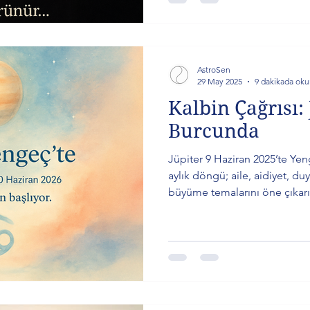
AstroSen
29 May 2025
9 dakikada oku
Kalbin Çağrısı:
Burcunda
Jüpiter 9 Haziran 2025’te Ye
aylık döngü; aile, aidiyet, du
büyüme temalarını öne çıkarıy
gezegen açıları ve burçlara g
şefkatli ama derin dönüşüm sü