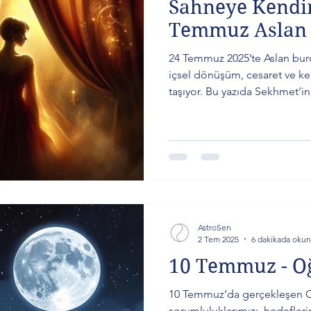
Sahneye Kendin
Temmuz Aslan 
24 Temmuz 2025’te Aslan bur
içsel dönüşüm, cesaret ve k
taşıyor. Bu yazıda Sekhmet’in
gökyüzü etkilerine, Sabian 
döngüye ve tüm burçlara özel
yolculuğa çıkıyoruz.
AstroSen
2 Tem 2025
6 dakikada okun
10 Temmuz - O
10 Temmuz’da gerçekleşen O
sorumluluklarımızı, hedefleri