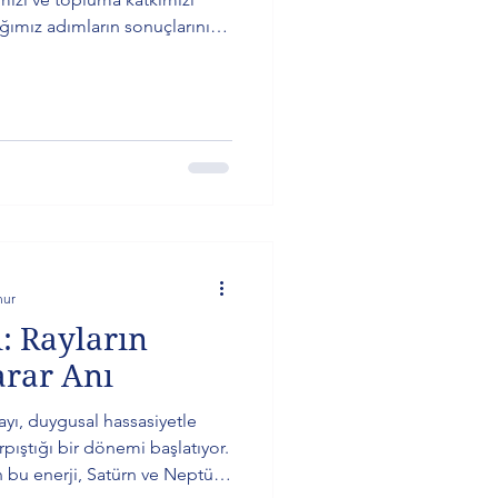
ığımız adımların sonuçlarını
hem kolektif olarak yeni bir
sabır ve gerçeklerle yüzleşme
olmaya davet ediliyoruz.
nur
: Rayların
arar Anı
ayı, duygusal hassasiyetle
pıştığı bir dönemi başlatıyor.
 bu enerji, Satürn ve Neptün