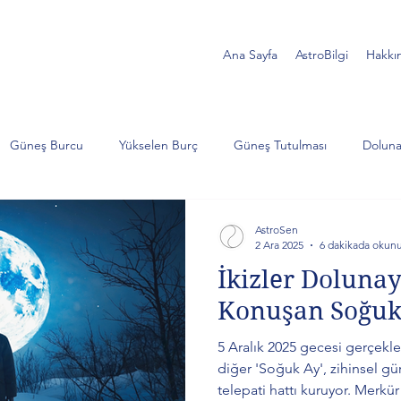
Ana Sayfa
AstroBilgi
Hakkı
Güneş Burcu
Yükselen Burç
Güneş Tutulması
Doluna
Akrep
Satürn
Koç
İkizler
Yengeç
Jüp
AstroSen
2 Ara 2025
6 dakikada okun
İkizler Dolunay
lojik Analiz
Ay Tutulması
Balık
Yengeç burcu
Süp
Konuşan Soğuk
5 Aralık 2025 gecesi gerçekle
türn ve Neptün
Kova burcu
diğer 'Soğuk Ay', zihinsel gür
telepati hattı kuruyor. Merkü