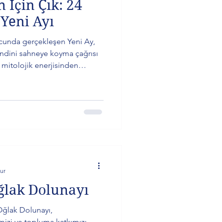
 İçin Çık: 24
Yeni Ayı
cunda gerçekleşen Yeni Ay,
endini sahneye koyma çağrısı
 mitolojik enerjisinden
sembolden 2027’ye uzanan
 rehberliğe kadar derin bir
ur
ğlak Dolunayı
ğlak Dolunayı,
mizi ve topluma katkımızı