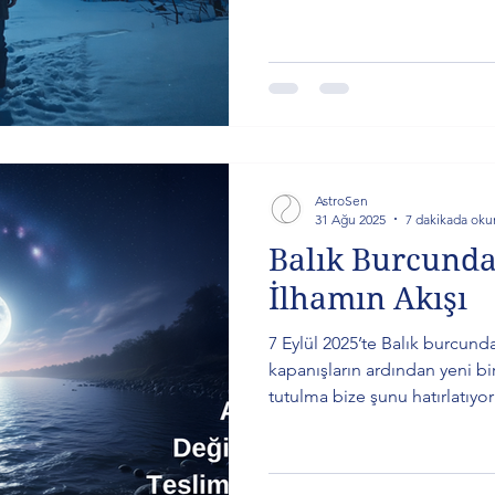
kelimelerin bittiği yerde hisl
bu sessiz konuşmadan nasıl 
burçlara özel detaylı analizler
yazıda.
AstroSen
31 Ağu 2025
7 dakikada oku
Balık Burcunda
İlhamın Akışı
7 Eylül 2025’te Balık burcun
kapanışların ardından yeni bir
tutulma bize şunu hatırlatıyor
gelir.” Gökyüzü dinamikleri,
burcunuza göre rehberlik bu y