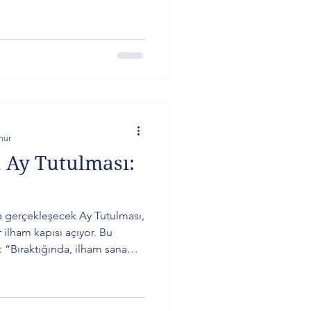
er başlıyor. Peki, senin burcun
etkilenecek? Yükselen
 ve farkındalık soruları bu
nur
 Ay Tutulması:
da gerçekleşecek Ay Tutulması,
 ilham kapısı açıyor. Bu
: “Bıraktığında, ilham sana
 Sabian sembolü ve yükselen
azıda sizleri bekliyor.