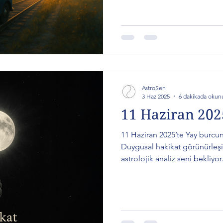
kareleriyle derin bir sorgul
teslimiyet mi?” sorusu öne çık
semboller kadersel bir geçişi
burcunuza göre etkileri yazıda
AstroSen
3 Haz 2025
6 dakikada okun
11 Haziran 202
11 Haziran 2025’te Yay burcu
Duygusal hakikat görünürleşi
astrolojik analiz seni bekliyor