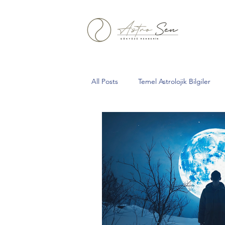
All Posts
Temel Astrolojik Bilgiler
Aslan Burcu
Yeniay
Boğa
Oğlak
kova
Tarihsel Astro
Gelberi
Kurt Dolunayı
Sa