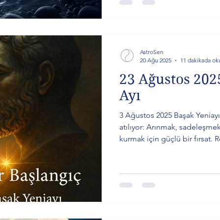
AstroSen
20 Ağu 2025
11 dakikada ok
23 Ağustos 202
Ayı
3 Ağustos 2025 Başak Yeniayı
atılıyor: Arınmak, sadeleşmek
kurmak için güçlü bir fırsat. 
Yeni Ay, hizmet değil hikmetl
Zihinsel dağınıklıkları bırak, 
niyetli adımlar, 2027’de meyve