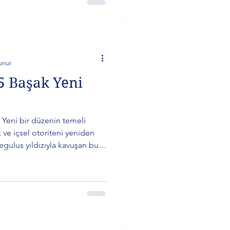
unur
5 Başak Yeni
 Yeni bir düzenin temeli
 ve içsel otoriteni yeniden
Regulus yıldızıyla kavuşan bu
e ilerlemeye çağırıyor.
gerçek ihtiyacını bul. Attığın
sini verebil