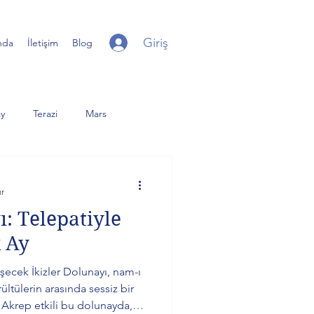
Giriş
nda
İletişim
Blog
y
Terazi
Mars
iter
Yay
Uranüs
ur
ı: Telepatiyle
er Dolunay
Günberi
 Ay
şecek İkizler Dolunayı, nam-ı
ültülerin arasında sessiz bir
r Akrep etkili bu dolunayda,