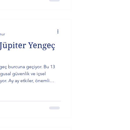
nur
 Jüpiter Yengeç
ngeç burcuna geçiyor. Bu 13
ygusal güvenlik ve içsel
or. Ay ay etkiler, önemli
öre detaylı yorumlarla bu
recini birlikte keşfedin.