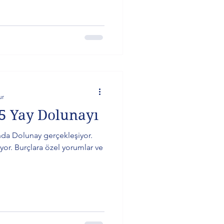
amaya dönüşüyor. “Kontrol mü,
arken, sabit yıldızlar ve
 işaret ediyor. Yükselen
 bulabilirsiniz.
ur
5 Yay Dolunayı
nda Dolunay gerçekleşiyor.
yor. Burçlara özel yorumlar ve
.