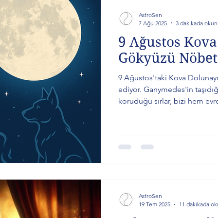
AstroSen
7 Ağu 2025
3 dakikada okun
9 Ağustos Kova
Gökyüzü Nöbet
9 Ağustos'taki Kova Dolunayı,
ediyor. Ganymedes'in taşıdığ
koruduğu sırlar, bizi hem ev
engellere bakmaya çağırıyor
arzusu ve insanlığa hizmet et
Satürn'ün etkisiyle kişisel sın
Plüton'un enerjileriyle köklü
Dolunay, 10 Şubat'ta ekilen 
zamanıdır.
AstroSen
19 Tem 2025
11 dakikada o