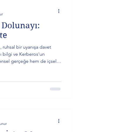
ur
 Dolunayı:
te
 ruhsal bir uyanışa davet
ı bilgi ve Kerberos'un
rensel gerçeğe hem de içsel
. Bu dolunayda, özgürleşme
me bilinci ön plana çıkıyor.
ırları sorgularken, Uranüs ve
 değişimlere hazır olun. Bu
tohumların meyvesini toplama
kunur