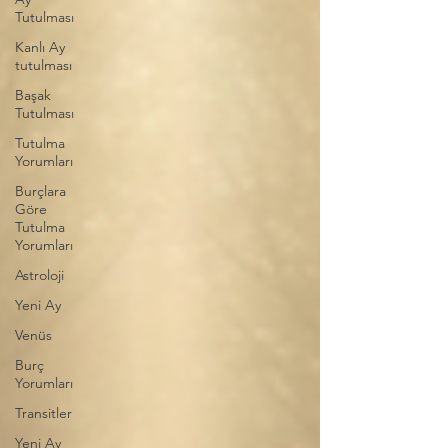
Tutulması
Kanlı Ay
tutulması
Başak
Tutulması
Tutulma
Yorumları
Burçlara
Göre
Tutulma
Yorumları
Astroloji
Yeni Ay
Venüs
Burç
Yorumları
Transitler
Yeni Ay