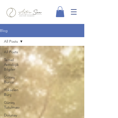
Blog
All Posts
All Posts
Temel
Astrolojik
Bilgiler
Güneş
Burcu
Yükselen
Burç
Güneş
Tutulması
Dolunay