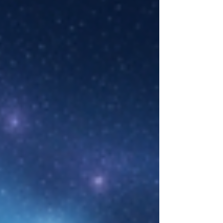
etmeyen düzenleri tamamlama enerjisi taşıyor.
Devamı için yazıyı inceleyin.