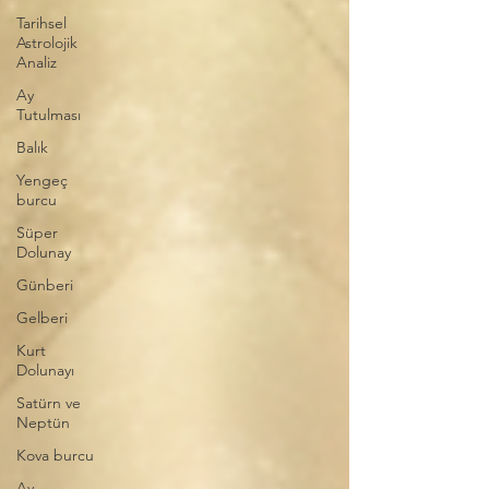
Tarihsel
Astrolojik
Analiz
Ay
Tutulması
Balık
Yengeç
burcu
Süper
Dolunay
Günberi
Gelberi
Kurt
Dolunayı
Satürn ve
Neptün
Kova burcu
Ay