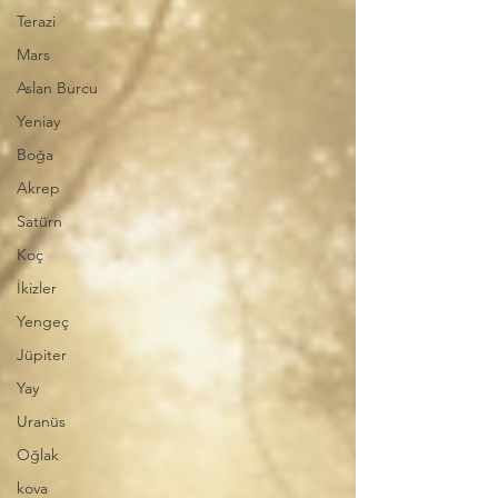
Terazi
Mars
Aslan Burcu
Yeniay
Boğa
Akrep
Satürn
Koç
İkizler
Yengeç
Jüpiter
Yay
Uranüs
Oğlak
kova