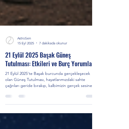
AstroSen
15 Eyl 2025
7 dakikada okunur
21 Eylül 2025 Başak Güneş
Tutulması: Etkileri ve Burç Yorumları
21 Eylül 2025'te Başak burcunda gerçekleşecek
olan Güneş Tutulması, hayatlarımızdaki sahte
çağrıları geride bırakıp, kalbimizin gerçek sesine
odaklanmamız için güçlü bir davetiye sunuyor.
Güney Ay Düğümü yönünde gerçekleşen bu
tutulma, yeni başlangıçlardan çok, geçmişten
gelen yükleri arındırma ve artık bize hizmet