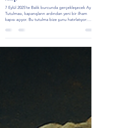
AstroSen
31 Ağu 2025
7 dakikada okunur
Balık Burcunda Ay Tutulması: İlhamın
Akışı
7 Eylül 2025’te Balık burcunda gerçekleşecek Ay
Tutulması, kapanışların ardından yeni bir ilham
kapısı açıyor. Bu tutulma bize şunu hatırlatıyor:
“Bıraktığında, ilham sana gelir.” Gökyüzü
dinamikleri, Sabian sembolü ve yükselen
burcunuza göre rehberlik bu yazıda sizleri bekliyor.