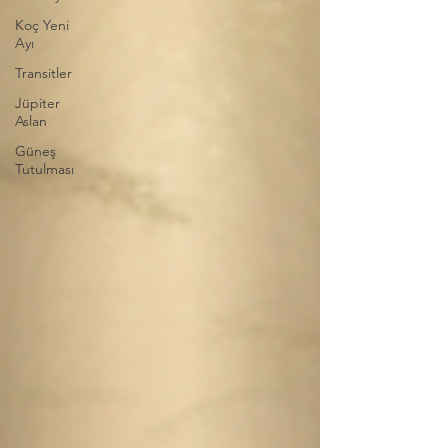
Koç Yeni
Ayı
Transitler
Jüpiter
Aslan
Güneş
Tutulması