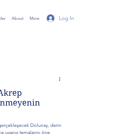
Log In
ler
About
More
Akrep
ünmeyenin
gerçekleşecek Dolunay, derin
ce uyanış temalarını öne