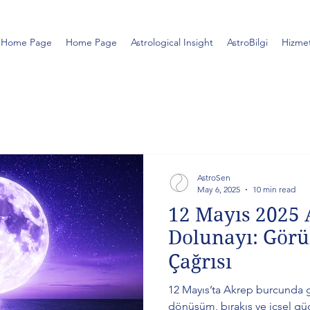
Home Page
Home Page
Astrological Insight
AstroBilgi
Hizmet
AstroSen
May 6, 2025
10 min read
12 Mayıs 2025 
Dolunayı: Gör
Çağrısı
12 Mayıs’ta Akrep burcunda 
dönüşüm, bırakış ve içsel gü