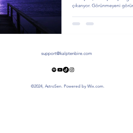
çıkarıyor. Görünmeyeni görün
gizli kalan duygularla yüzleş
yenilenme mümkün. Detaylı 
etkiler blog yazısında seni be
support@kalptenbire.com
©2024, AstroSen. Powered by Wix.com.