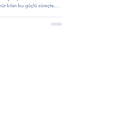
ür kılan bu güçlü süreçte,
me ve kalpten gelen bir
yorumlar ve burcuna özel
kliyor.