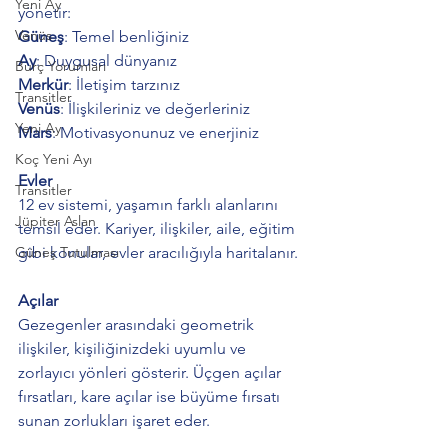
Yeni Ay
yönetir:
Venüs
Güneş
: Temel benliğiniz
Ay
: Duygusal dünyanız
Burç Yorumları
Merkür
: İletişim tarzınız
Transitler
Venüs
: İlişkileriniz ve değerleriniz
Yeni Ay
Mars
: Motivasyonunuz ve enerjiniz
Koç Yeni Ayı
Evler
Transitler
12 ev sistemi, yaşamın farklı alanlarını 
Jüpiter Aslan
temsil eder. Kariyer, ilişkiler, aile, eğitim 
gibi konular, evler aracılığıyla haritalanır.
Güneş Tutulması
Açılar
Gezegenler arasındaki geometrik 
ilişkiler, kişiliğinizdeki uyumlu ve 
zorlayıcı yönleri gösterir. Üçgen açılar 
fırsatları, kare açılar ise büyüme fırsatı 
sunan zorlukları işaret eder.