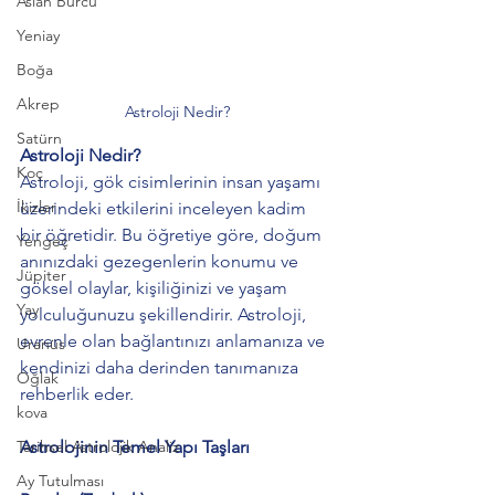
Aslan Burcu
Yeniay
Boğa
Akrep
Astroloji Nedir?
Satürn
Astroloji Nedir?
Koç
Astroloji, gök cisimlerinin insan yaşamı 
İkizler
üzerindeki etkilerini inceleyen kadim 
bir öğretidir. Bu öğretiye göre, doğum 
Yengeç
anınızdaki gezegenlerin konumu ve 
Jüpiter
göksel olaylar, kişiliğinizi ve yaşam 
Yay
yolculuğunuzu şekillendirir. Astroloji, 
evrenle olan bağlantınızı anlamanıza ve 
Uranüs
kendinizi daha derinden tanımanıza 
Oğlak
rehberlik eder.
kova
Astrolojinin Temel Yapı Taşları
Tarihsel Astrolojik Analiz
Ay Tutulması