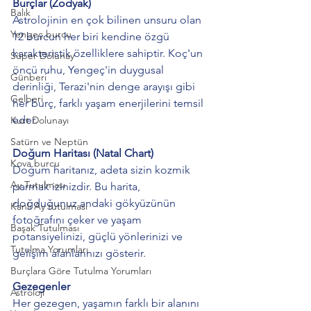
Burçlar (Zodyak)
Balık
Astrolojinin en çok bilinen unsuru olan 
Yengeç burcu
12 burcun her biri kendine özgü 
karakteristik özelliklere sahiptir. Koç'un 
Süper Dolunay
öncü ruhu, Yengeç'in duygusal 
Günberi
derinliği, Terazi'nin denge arayışı gibi 
Gelberi
her burç, farklı yaşam enerjilerini temsil 
eder.
Kurt Dolunayı
Satürn ve Neptün
Doğum Haritası (Natal Chart)
Kova burcu
Doğum haritanız, adeta sizin kozmik 
Ay Tutulması
parmak izinizdir. Bu harita, 
doğduğunuz andaki gökyüzünün 
Kanlı Ay tutulması
fotoğrafını çeker ve yaşam 
Başak Tutulması
potansiyelinizi, güçlü yönlerinizi ve 
Tutulma Yorumları
gelişim alanlarınızı gösterir.
Burçlara Göre Tutulma Yorumları
Gezegenler
Astroloji
Her gezegen, yaşamın farklı bir alanını 