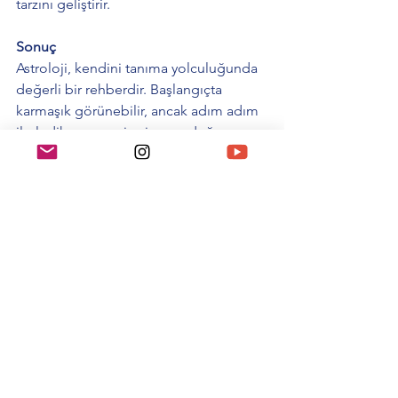
tarzını geliştirir.
Sonuç
Astroloji, kendini tanıma yolculuğunda 
değerli bir rehberdir. Başlangıçta 
karmaşık görünebilir, ancak adım adım 
ilerledikçe, evrenin size sunduğu 
içgörüleri keşfedeceksiniz. Bu kadim 
bilgelik, modern yaşamda da kendini 
tanıma ve potansiyelini açığa çıkarma 
konusunda güçlü bir araç olmaya 
devam ediyor.
Hepsini Gör
Son Yazılar