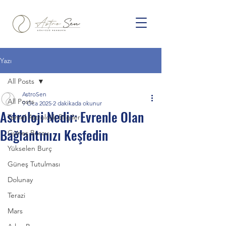
Yazı
All Posts
AstroSen
All Posts
9 Oca 2025
2 dakikada okunur
Astroloji Nedir: Evrenle Olan
Temel Astrolojik Bilgiler
Bağlantınızı Keşfedin
Güneş Burcu
Yükselen Burç
Güneş Tutulması
Dolunay
Terazi
Mars