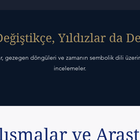
eğiştikçe, Yıldızlar da De
r, gezegen döngüleri ve zamanın sembolik dili üzer
incelemeler.
Tüm Yazıları Gör
lışmalar ve Araş