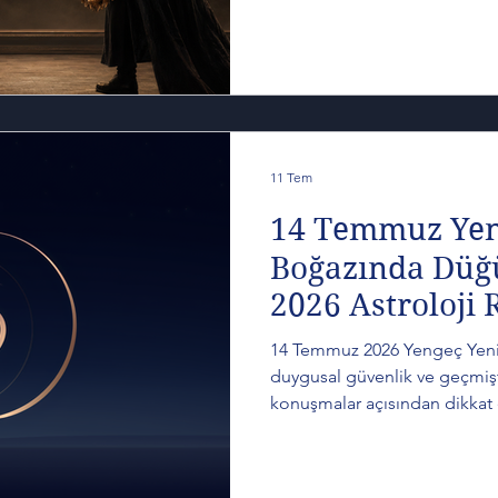
ediyor. Bu yazıda tutulmanın a
2008’den bugüne uzanan tema
göre etkilerini inceliyor; artı
sürdürmek yerine kendi ışığın
ortaya koyabileceğini ele alıy
11 Tem
14 Temmuz Yeng
Boğazında Düğ
2026 Astroloji 
14 Temmuz 2026 Yengeç Yeni Ay
duygusal güvenlik ve geçmiş
konuşmalar açısından dikkat ç
taşıyor. Bu Yeni Ay, Yengeç 
ait olmayı arayan doğasını; 
dönen zihniyle bir araya get