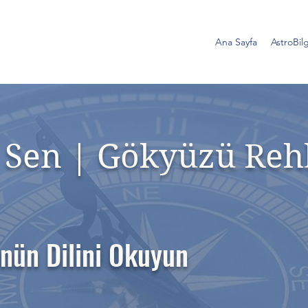
Ana Sayfa
AstroBilg
 Sen |
Gökyüzü Reh
nün Dilini Okuyun