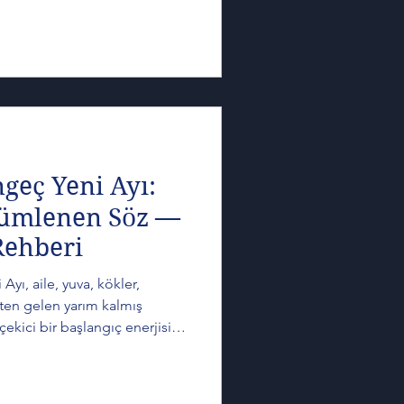
strolojik dinamiklerini,
larını ve yükselen burçlara
k sana ait olmayan bir hikâyeyi
ı daha sahici bir yerden nasıl
oruz.
eç Yeni Ayı:
ümlenen Söz —
Rehberi
ı, aile, yuva, kökler,
ten gelen yarım kalmış
ekici bir başlangıç enerjisi
burcunun koruyan, saklayan ve
Merkür retrosunun geçmişe
iriyor. Bu yüzden bu dönem