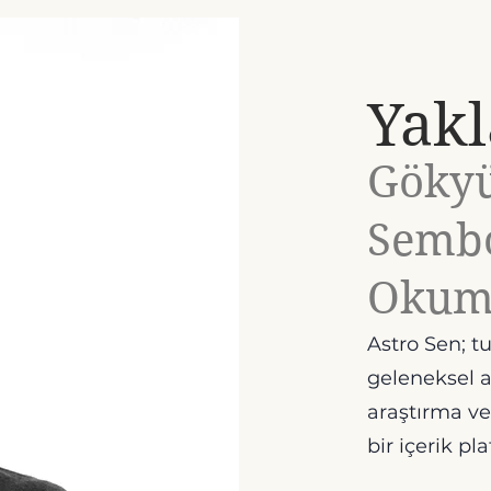
Yak
Göky
Sembo
Okum
Astro Sen; t
geleneksel as
araştırma v
bir içerik pl