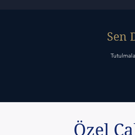
Sen D
Tutulmala
Özel Ça