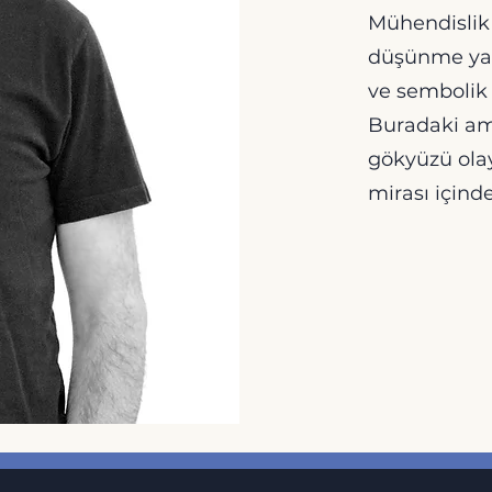
Mühendislik
düşünme yakl
ve sembolik 
Buradaki am
gökyüzü olay
mirası içinde