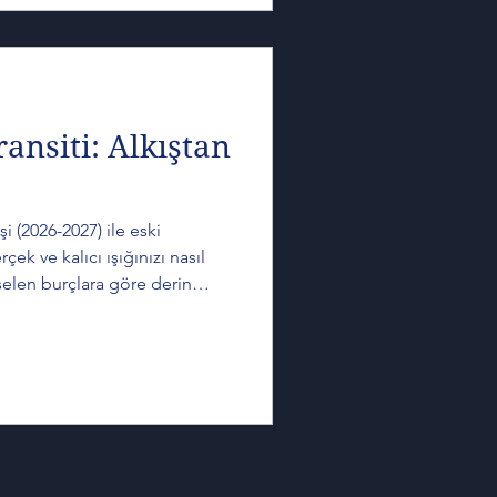
” olarak okunmamalı. Daha
yerini bulamamış bir sözün,
i çalışabilir.
ransiti: Alkıştan
i (2026-2027) ile eski
çek ve kalıcı ışığınızı nasıl
selen burçlara göre derin