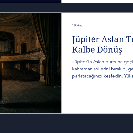
yalnızca “yeni bir başlangıç
çok, içimizde uzun zamandır 
yeniden duyulmak istemesi gib
18 Haz
Jüpiter Aslan T
Kalbe Dönüş
Jüpiter'in Aslan burcuna geçiş
kahraman rollerini bırakıp, ger
parlatacağınızı keşfedin. Yük
analizler.