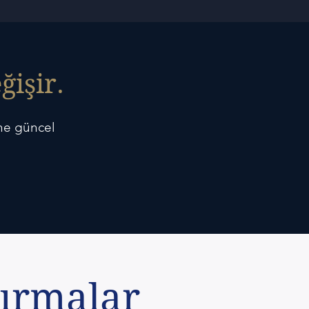
ğişir.
ine güncel
tırmalar