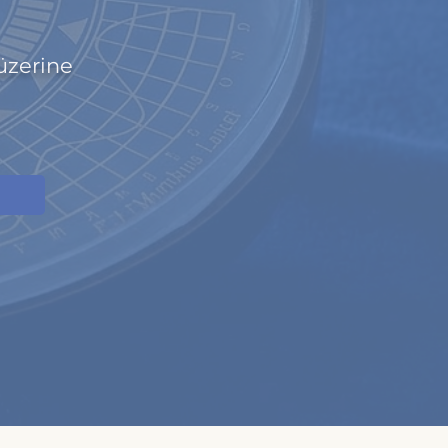
üzerine
t