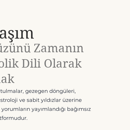
laşım
üzünü Zamanın
lik Dili Olarak
ak
utulmalar, gezegen döngüleri,
troloji ve sabit yıldızlar üzerine
e yorumların yayımlandığı bağımsız
atformudur.