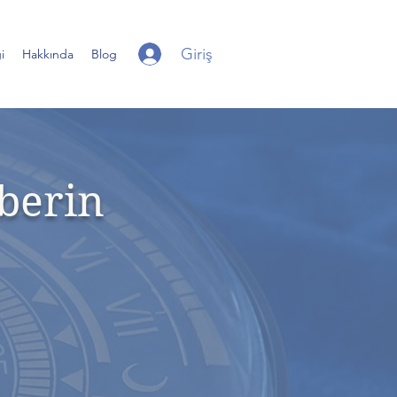
Giriş
i
Hakkında
Blog
berin