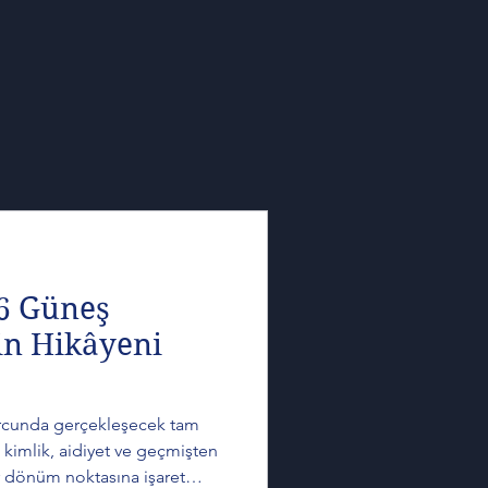
6 Güneş
in Hikâyeni
urcunda gerçekleşecek tam
 kimlik, aidiyet ve geçmişten
bir dönüm noktasına işaret