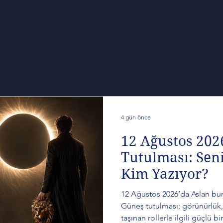
Gökyüzünde Gündem
Son Yazılar
4 gün önce
12 Ağustos 202
Tutulması: Sen
Kim Yazıyor?
12 Ağustos 2026’da Aslan b
Güneş tutulması; görünürlük,
taşınan rollerle ilgili güçlü 